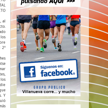
TAL
ITO
, al
to.
ado
los
obre
 2º
hes
tse
mar
es,
los
die
que
. Y
guió
más