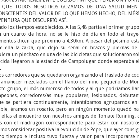
A QUE TODOS NOSOTROS GOZAMOS DE UNA SALUD MEN
ONSCIENTES DEL VALOR DE LO QUE HEMOS HECHO, DEL MÉR
NTURA QUE DISCURRIÓ ASÍ...
 los tiempos establecidos. A las 5,48 partía el primer grupo
 un cuarto de hora, no se le hizo de día en todo el trayec
mentos dicen que próximo a 4,30km. A pesar del pésimo est
e ella la zarza, que dejó su señal en brazos y piernas de 
iquiera un pinchazo en una de las bicicletas que solucionaron s
ecida llegaron a la estación de Campolugar donde esperaba el
.
os corredores que se quedaron organizando el traslado de coc
el amanecer mezclados con el llanto del niño pequeño de Mon
este grupo, el más numeroso de todos y al que podríamos lla
mpeones, corredores/as muy populares, lesionados, debutant
a que se partiera continuamente, intentábamos agruparnos en 
osible, éramos un rosario, pero en ningún momento quedó na
e ellas el encuentro con nuestros amigos de Tomate Running, 
as con el madrugón correspondiente para estar con nosotros
mos considerar positiva la evolución de Pepe, que ayer consi
o tiempo e incluso tuvo fuerza y valor para incorporarse 