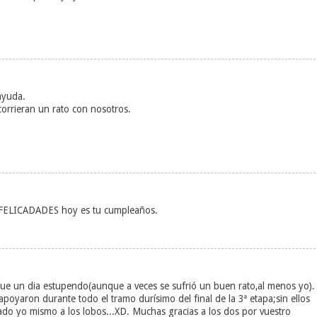
 ayuda.
orrieran un rato con nosotros.
 FELICADADES hoy es tu cumpleaños.
fue un dia estupendo(aunque a veces se sufrió un buen rato,al menos yo).
poyaron durante todo el tramo durísimo del final de la 3ª etapa;sin ellos
o yo mismo a los lobos...XD. Muchas gracias a los dos por vuestro