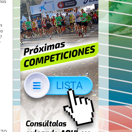
mos
os
to
r?
ITO