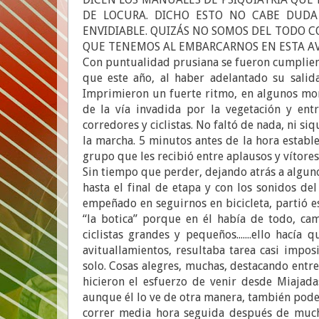
DE LOCURA. DICHO ESTO NO CABE DUD
ENVIDIABLE. QUIZÁS NO SOMOS DEL TODO C
QUE TENEMOS AL EMBARCARNOS EN ESTA AVE
Con puntualidad prusiana se fueron cumpliendo
que este año, al haber adelantado su salida
Imprimieron un fuerte ritmo, en algunos mo
de la vía invadida por la vegetación y entr
corredores y ciclistas. No faltó de nada, ni s
la marcha. 5 minutos antes de la hora establ
grupo que les recibió entre aplausos y vítores
Sin tiempo que perder, dejando atrás a algun
hasta el final de etapa y con los sonidos d
empeñado en seguirnos en bicicleta, partió 
“la botica” porque en él había de todo, ca
ciclistas grandes y pequeños.......ello hací
avituallamientos, resultaba tarea casi imp
solo. Cosas alegres, muchas, destacando entr
hicieron el esfuerzo de venir desde Miajad
aunque él lo ve de otra manera, también pode
correr media hora seguida después de much