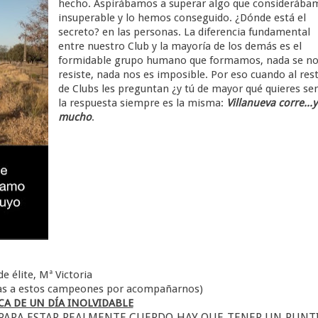
hecho. Aspirábamos a superar algo que considerába
insuperable y lo hemos conseguido. ¿Dónde está el
secreto? en las personas. La diferencia fundamental
entre nuestro Club y la mayoría de los demás es el
formidable grupo humano que formamos, nada se n
resiste, nada nos es imposible. Por eso cuando al res
de Clubs les preguntan ¿y tú de mayor qué quieres se
la respuesta siempre es la misma:
Villanueva corre...y
mucho
.
e élite, Mª Victoria
ias a estos campeones por acompañarnos)
A DE UN DÍA INOLVIDABLE
 PARA ESTAR REALMENTE CUERDO HAY QUE TENER UN PUNT