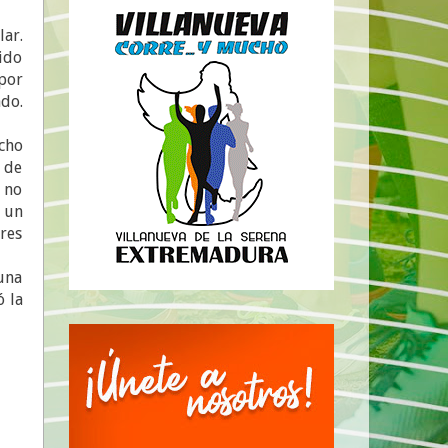
lar.
ido
por
ado.
echo
o de
, no
a un
ores
una
ó la