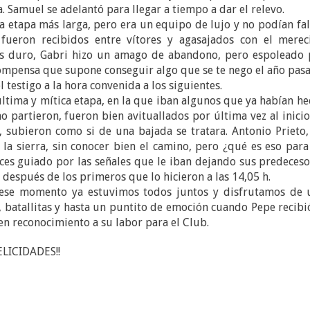
a. Samuel se adelantó para llegar a tiempo a dar el relevo.
 la etapa más larga, pero era un equipo de lujo y no podían fal
fueron recibidos entre vítores y agasajados con el merec
ás duro, Gabri hizo un amago de abandono, pero espoleado 
recompensa que supone conseguir algo que se te nego el año pas
 testigo a la hora convenida a los siguientes.
 última y mítica etapa, en la que iban algunos que ya habían h
mo partieron, fueron bien avituallados por última vez al inici
í, subieron como si de una bajada se tratara. Antonio Prieto
 la sierra, sin conocer bien el camino, pero ¿qué es eso par
veces guiado por las señales que le iban dejando sus predeces
 después de los primeros que lo hicieron a las 14,05 h.
e ese momento ya estuvimos todos juntos y disfrutamos de 
 batallitas y hasta un puntito de emoción cuando Pepe recibi
en reconocimiento a su labor para el Club.
FELICIDADES!!