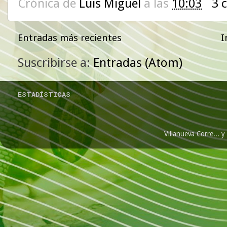
Crónica de
Luis Miguel
a las
10:03
3 
Entradas más recientes
I
Suscribirse a:
Entradas (Atom)
ESTADÍSTICAS
Villanueva Corre...