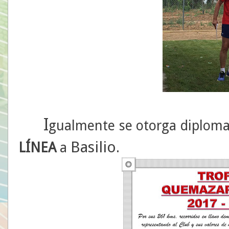
I
gualmente se otorga diplom
Basilio
LÍNEA
a
.