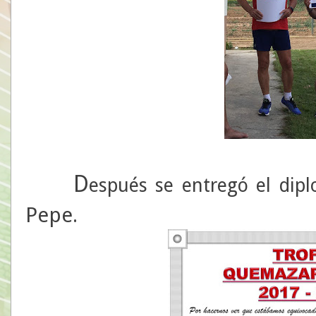
D
espués se entregó el dip
Pepe
.