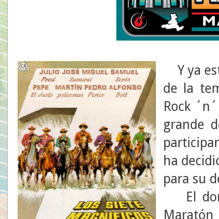
Y ya est
de la te
Rock ´n´ 
grande 
participa
ha decidi
para su 
El domin
Maratón 