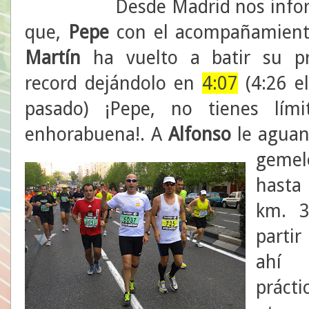
Desde Madrid nos infor
que,
Pepe
con el acompañamient
Martín
ha vuelto a batir su pr
record dejándolo en
4:07
(4:26 e
pasado) ¡Pepe, no tienes lími
enhorabuena!. A
Alfonso
le aguan
gemel
hast
km. 3
parti
ahí
práct