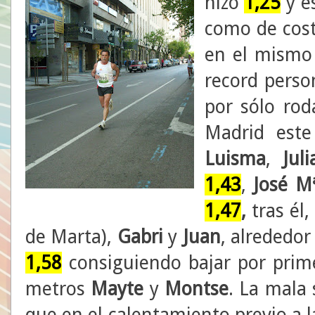
hizo
1,25
y e
como de cost
en el mismo
record pers
por sólo rod
Madrid est
Luisma
,
Jul
1,43
,
José M
1,47
,
tras él,
de Marta),
Gabri
y
Juan
, alrededo
1,58
consiguiendo bajar por prime
metros
Mayte
y
Montse
. La mala
que en el calentamiento previo a la