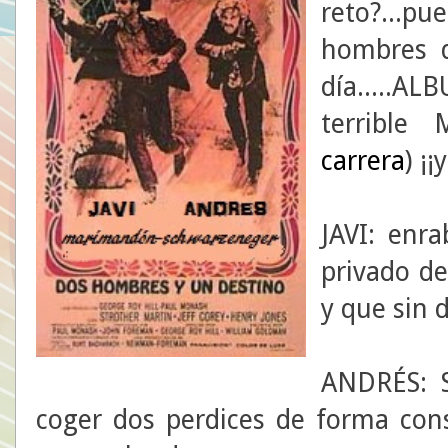
reto?...p
hombres d
día.....
terrible
carrera
) ¡
JAVI: enra
privado de
y que sin 
ANDRÉS: S
coger dos perdices de forma cons