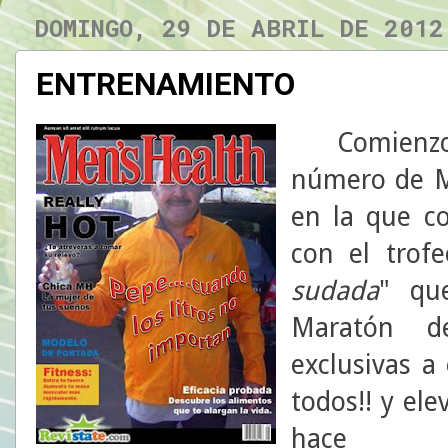
DOMINGO, 29 DE ABRIL DE 2012
ENTRENAMIENTO
Comienzo es
número de M
en la que c
con el trof
sudada
" qu
Maratón de
exclusivas a 
todos!! y el
hace