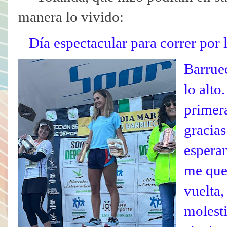
manera lo vivido:
Día espectacular para correr por 
Barruec
lo alto
primer
gracias
espera
me que
vuelta,
molesti