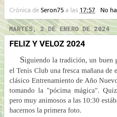
Crónica de
Seron75
a las
17:57
No ha
MARTES, 2 DE ENERO DE 2024
FELIZ Y VELOZ 2024
S
iguiendo la tradición, un buen 
el Tenis Club una fresca mañana de e
clásico Entrenamiento de Año Nuevo,
tomando la "pócima mágica". Quiz
pero muy animosos a las 10:30 estáb
hacernos la primera foto.