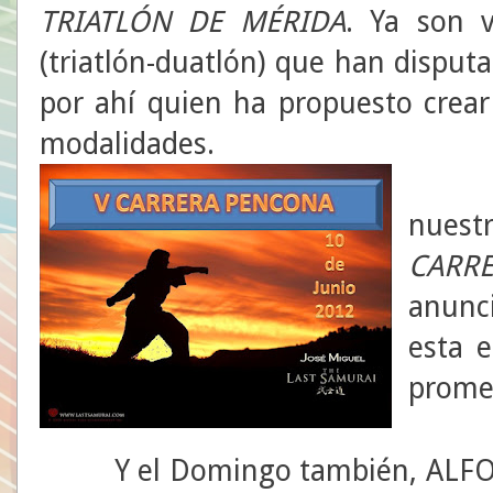
TRIATLÓN DE MÉRIDA
. Ya son v
(triatlón-duatlón) que han disput
por ahí quien ha propuesto crear
modalidades.
Y e
nues
CARR
anunc
esta 
promet
Y el Domingo también, ALFONSO