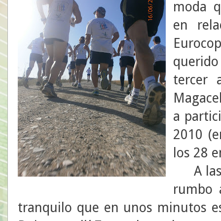
moda q
en rela
Euroco
querid
tercer 
Magacel
a partic
2010 (e
los 28 e
A las 8
rumbo a
tranquilo que en unos minutos est