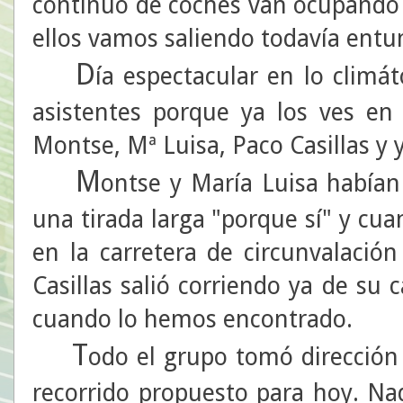
contínuo de coches van ocupando 
ellos vamos saliendo todavía entu
D
ía espectacular en lo climá
asistentes porque ya los ves en 
Montse, Mª Luisa, Paco Casillas y y
M
ontse y María Luisa habían 
una tirada larga "porque sí" y cu
en la carretera de circunvalació
Casillas salió corriendo ya de su 
cuando lo hemos encontrado.
T
odo el grupo tomó dirección
recorrido propuesto para hoy. Na