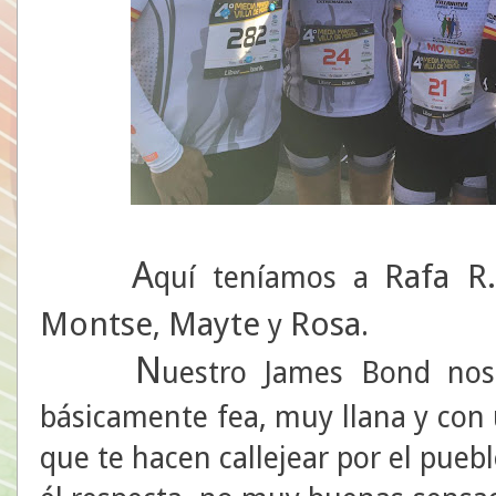
A
Rafa R.
quí teníamos a
Montse
Mayte
Rosa
,
y
.
N
uestro James Bond nos
básicamente fea, muy llana y con 
que te hacen callejear por el pueb