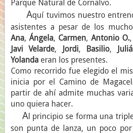
Parque Natural de Cornalvo.
A
quí tuvimos nuestro entren
asistentes a pesar de los mucho
Ana
,
Ángela
,
Carmen
,
Antonio O.
Javi Velarde
,
Jordi
,
Basilio
,
Juli
Yolanda
eran los presentes.
Como recorrido fue elegido el mi
inicia por el Camino de Magacel
partir de ahí admite muchas vari
uno quiera hacer.
A
l principio se forma una trip
son punta de lanza, un poco por 