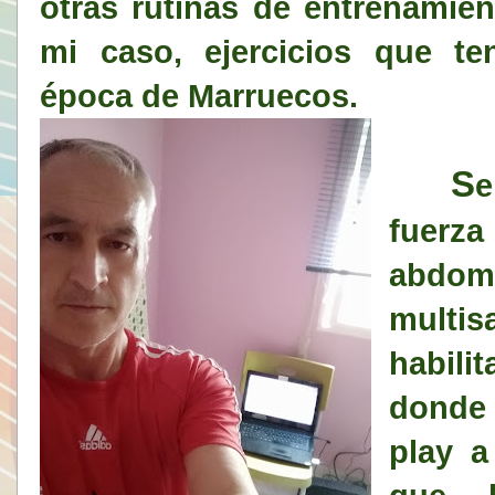
otras rutinas de entrenamien
mi caso, ejercicios que t
época de Marruecos.
S
e
fuerz
abdo
multis
habili
donde 
play a