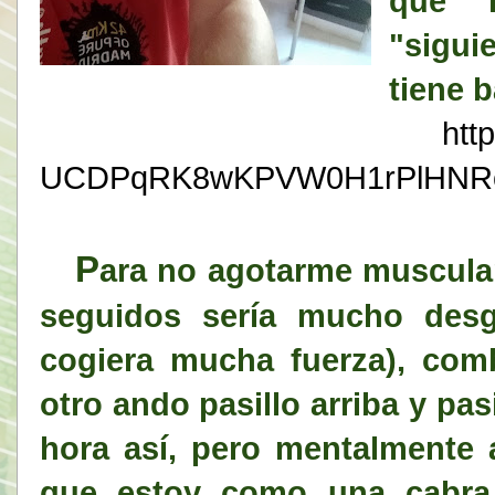
que 
"sigui
tiene 
htt
UCDPqRK8wKPVW0H1rPlHNR
P
ara no agotarme muscula
seguidos sería mucho desg
cogiera mucha fuerza), comb
otro ando pasillo arriba y pas
hora así, pero mentalmente a
que estoy como una cabra.