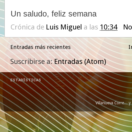
Un saludo, feliz semana
Crónica de
Luis Miguel
a las
10:34
No
Entradas más recientes
I
Suscribirse a:
Entradas (Atom)
ESTADÍSTICAS
Villanueva Corre...