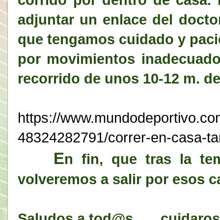
adjuntar un enlace del docto
que tengamos cuidado y pacie
por movimientos inadecuados
recorrido de unos 10-12 m. de 
https://www.mundodeportivo.
co
48324282791/correr-en-casa-
t
E
n fin, que tras la t
volveremos a salir por esos c
Saludos a tod@s ......cuidaro