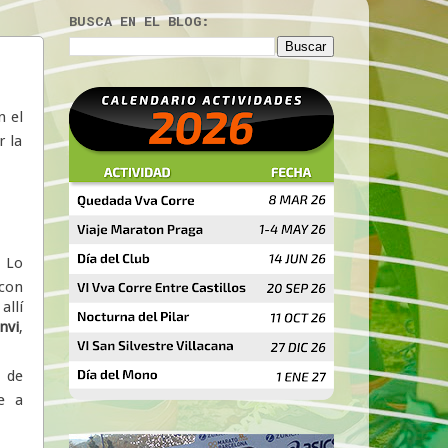
BUSCA EN EL BLOG:
n el
r la
. Lo
 con
llí
nvi
,
 de
e a