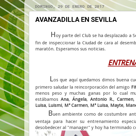
DOMINGO, 29 DE ENERO DE 2017
AVANZADILLA EN SEVILLA
H
oy parte del Club se ha desplazado a Se
fin de inspeccionar la Ciudad de cara al desem
maratón. Esperamos sus noticias.
ENTREN
L
os que aquí quedamos dimos buena cue
primero saludar la reincorporación del amigo
Fi
menos peso y muchas ganas por lo cual mu
estábamos
Ana
,
Ángela
,
Antonio R.
,
Carmen
Luisa
,
Luismi
,
Mª Carmen
,
Mª Luisa
,
Mayte
,
Mano
B
uen ambiente como de costumbre ant
ventaja para hacer su entrenamiento especi
desobedecer al "manager" y hoy ha terminado co