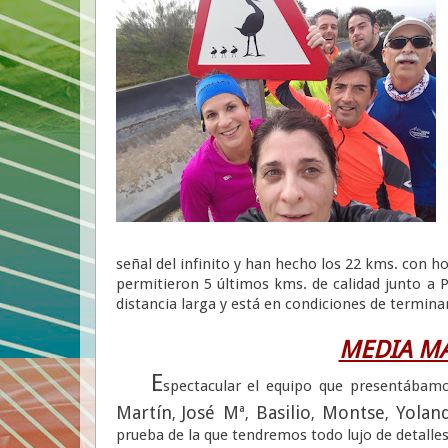
señal del infinito y han hecho los 22 kms. con ho
permitieron 5 últimos kms. de calidad junto a
distancia larga y está en condiciones de termin
MEDIA MA
E
spectacular el equipo que presentábamo
Martín
José Mª
Basilio
Montse
Yolan
,
,
,
,
prueba de la que tendremos todo lujo de detalles