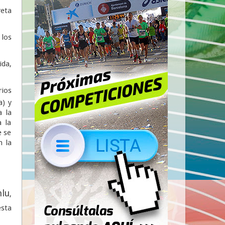
reta
 los
ida,
rios
a) y
 la
 la
e se
n la
nlu
,
esta