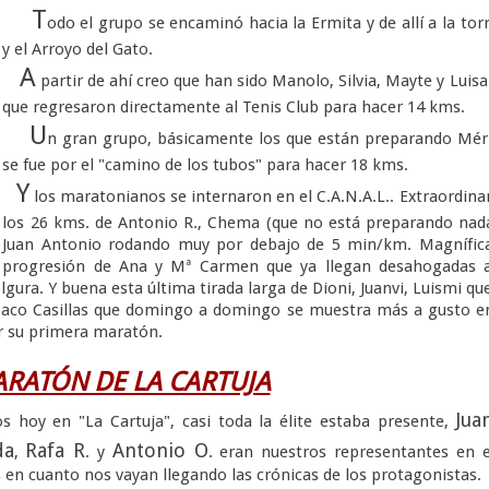
T
odo el grupo se encaminó hacia la Ermita y de allí a la tor
y el Arroyo del Gato.
A
partir de ahí creo que han sido Manolo, Silvia, Mayte y Luisa
que regresaron directamente al Tenis Club para hacer 14 kms.
U
n gran grupo, básicamente los que están preparando Mér
se fue por el "camino de los tubos" para hacer 18 kms.
Y
los maratonianos se internaron en el C.A.N.A.L.. Extraordina
los 26 kms. de Antonio R., Chema (que no está preparando nad
Juan Antonio rodando muy por debajo de 5 min/km. Magnífica
progresión de Ana y Mª Carmen que ya llegan desahogadas a
lgura. Y buena esta última tirada larga de Dioni, Juanvi, Luismi qu
 Paco Casillas que domingo a domingo se muestra más a gusto e
ar su primera maratón.
RATÓN DE LA CARTUJA
Jua
s hoy en "La Cartuja", casi toda la élite estaba presente,
da
Rafa R
Antonio O
,
. y
. eran nuestros representantes en 
 en cuanto nos vayan llegando las crónicas de los protagonistas.