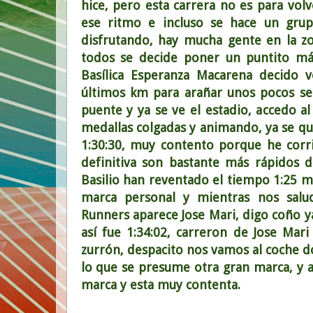
hice, pero esta carrera no es para vo
ese ritmo e incluso se hace un gru
disfrutando, hay mucha gente en la z
todos se decide poner un puntito más
Basílica Esperanza Macarena decido v
últimos km para arañar unos pocos se
puente y ya se ve el estadio, accedo al
medallas colgadas y animando, ya se qu
1:30:30, muy contento porque he cor
definitiva son bastante más rápidos d
Basilio han reventado el tiempo 1:25 m
marca personal y mientras nos salu
Runners aparece Jose Mari, digo coño ya
así fue 1:34:02, carreron de Jose Mar
zurrón, despacito nos vamos al coche
lo que se presume otra gran marca, y as
marca y esta muy contenta.