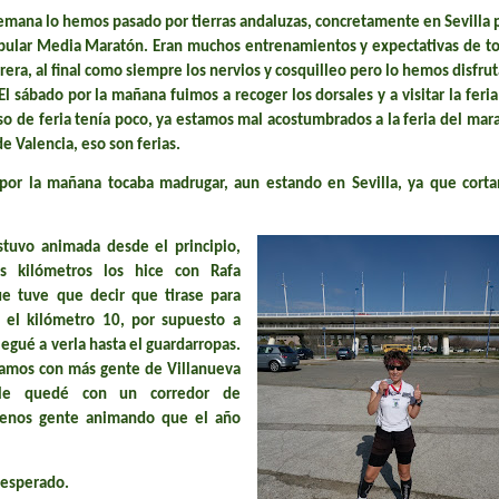
semana lo hemos pasado por tierras andaluzas, concretamente en Sevilla 
opular Media Maratón. Eran muchos entrenamientos y expectativas de t
rrera, al final como siempre los nervios y cosquilleo pero lo hemos disfru
 El sábado por la mañana fuimos a recoger los dorsales y a visitar la feria
so de feria tenía poco, ya estamos mal acostumbrados a la feria del mar
de Valencia, eso son ferias.
por la mañana tocaba madrugar, aun estando en Sevilla, ya que corta
estuvo animada desde el principio,
os kilómetros los hice con Rafa
e tuve que decir que tirase para
 el kilómetro 10, por supuesto a
legué a verla hasta el guardarropas.
amos con más gente de Villanueva
le quedé con un corredor de
menos gente animando que el año
 esperado.