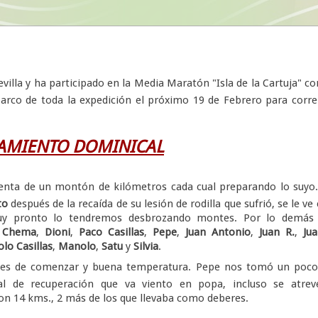
villa y ha participado en la Media Maratón "Isla de la Cartuja" co
barco de toda la expedición el próximo 19 de Febrero para corre
AMIENTO DOMINICAL
nta de un montón de kilómetros cada cual preparando lo suyo
to
después de la recaída de su lesión de rodilla que sufrió, se le ve
y pronto lo tendremos desbrozando montes. Por lo demás a
,
Chema
,
Dioni
,
Paco Casillas
,
Pepe
,
Juan Antonio
,
Juan R.
,
Jua
lo Casillas
,
Manolo
,
Satu
y
Silvia
.
es de comenzar y buena temperatura. Pepe nos tomó un poco
al de recuperación que va viento en popa, incluso se atrev
n 14 kms., 2 más de los que llevaba como deberes.