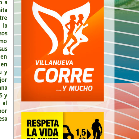
o a
ita
tre
 la
sos
imo
sus
 en
 en
u y
jor
ana
5 y
 al
por
esa