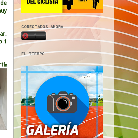
nde
muy
CONECTADOS AHORA
ar,
o 1
EL TIEMPO
tí
n