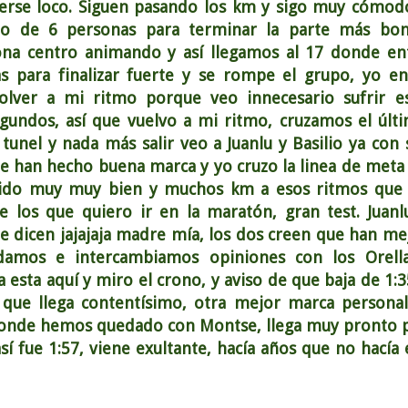
lverse loco. Siguen pasando los km y sigo muy cómod
po de 6 personas para terminar la parte más bon
ona centro animando y así llegamos al 17 donde en
 para finalizar fuerte y se rompe el grupo, yo en
olver a mi ritmo porque veo innecesario sufrir e
gundos, así que vuelvo a mi ritmo, cruzamos el últ
 tunel y nada más salir veo a Juanlu y Basilio ya con 
e han hecho buena marca y yo cruzo la linea de meta
rido muy muy bien y muchos km a esos ritmos que
e los que quiero ir en la maratón, gran test. Juanl
e dicen jajajaja madre mía, los dos creen que han me
damos e intercambiamos opiniones con los Orell
 esta aquí y miro el crono, y aviso de que baja de 1:3
i que llega contentísimo, otra mejor marca personal
 donde hemos quedado con Montse, llega muy pronto 
í fue 1:57, viene exultante, hacía años que no hacía 