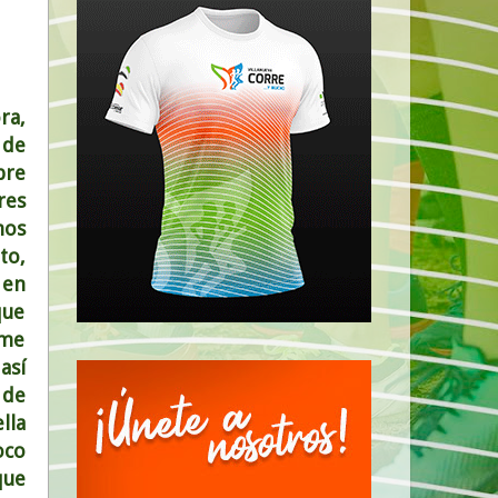
ra,
 de
bre
res
mos
to,
 en
que
 me
así
 de
lla
oco
que