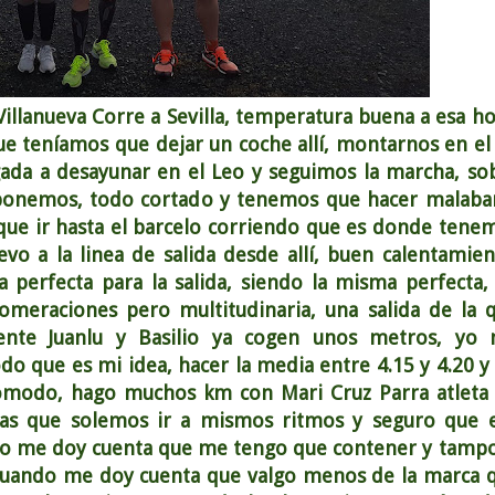
 Villanueva Corre a Sevilla, temperatura buena a esa ho
e teníamos que dejar un coche allí, montarnos en el
gada a desayunar en el Leo y seguimos la marcha, so
suponemos, todo cortado y tenemos que hacer malaba
que ir hasta el barcelo corriendo que es donde tene
evo a la linea de salida desde allí, buen calentamien
perfecta para la salida, siendo la misma perfecta,
lomeraciones pero multitudinaria, una salida de la 
mente Juanlu y Basilio ya cogen unos metros, yo
 que es mi idea, hacer la media entre 4.15 y 4.20 y 
modo, hago muchos km con Mari Cruz Parra atleta
as que solemos ir a mismos ritmos y seguro que e
nto me doy cuenta que me tengo que contener y tamp
 cuando me doy cuenta que valgo menos de la marca 