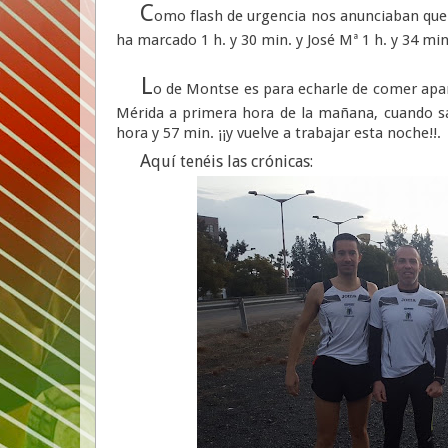
C
omo flash de urgencia nos anunciaban que J
ha marcado 1 h. y 30 min. y José Mª 1 h. y 34 min
L
o de Montse es para echarle de comer apar
Mérida a primera hora de la mañana, cuando sal
hora y 57 min. ¡¡y vuelve a trabajar esta noche!!.
A
quí tenéis las crónicas: