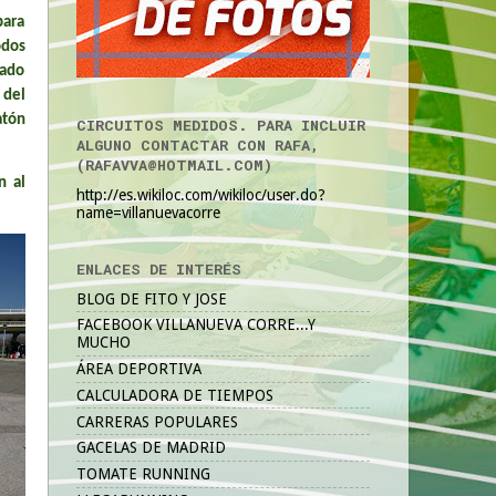
para
odos
tado
 del
atón
CIRCUITOS MEDIDOS. PARA INCLUIR
ALGUNO CONTACTAR CON RAFA,
(RAFAVVA@HOTMAIL.COM)
n al
http://es.wikiloc.com/wikiloc/user.do?
name=villanuevacorre
ENLACES DE INTERÉS
BLOG DE FITO Y JOSE
FACEBOOK VILLANUEVA CORRE...Y
MUCHO
ÁREA DEPORTIVA
CALCULADORA DE TIEMPOS
CARRERAS POPULARES
GACELAS DE MADRID
TOMATE RUNNING