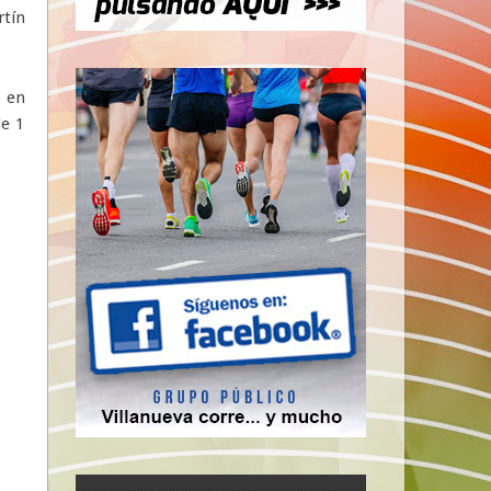
rtín
o en
de 1