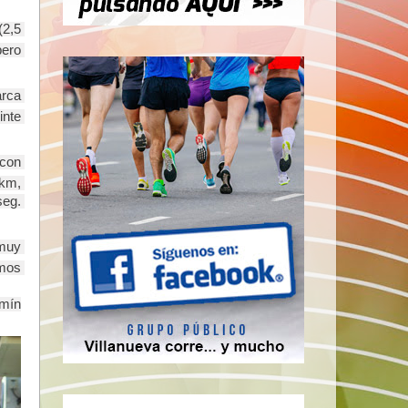
2,5 
ero 
rca 
te 
con 
km, 
eg. 
muy 
mos 
mín