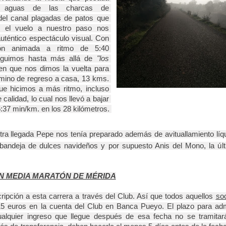
 aguas de las charcas de 
del canal plagadas de patos que 
 el vuelo a nuestro paso nos 
auténtico espectáculo visual. Con 
ión animada a ritmo de 5:40 
guimos hasta más allá de 
"los 
en que nos dimos la vuelta para 
camino de regreso a casa, 13 kms. 
ue hicimos a más ritmo, incluso 
calidad, lo cual nos llevó a bajar 
5:37 min/km. en los 28 kilómetros. 
tra llegada Pepe nos tenía preparado además de avituallamiento líqu
andeja de dulces navideños y por supuesto Anis del Mono, la últ
ÓN MEDIA MARATÓN DE MÉRIDA
ripción a esta carrera a través del Club. Así que todos aquellos 
so
 15 euros en la cuenta del Club en Banca Pueyo. El plazo para admi
alquier ingreso que llegue después de esa fecha no se tramitará