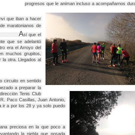
progresos que le animan incluso a acompañarnos dura
vi que iban a hacer 
de maratonianos de 
A
          
sí que el 
nte que se adelantó 
o era el Arroyo del 
n muchos grupitos, 
la otra. Llegados al 
circuito en sentido 
ezado a preparar la 
rección Tenis Club 
R. Paco Casillas, Juan Antonio, 
 ir a por los 28 y ya solo puedo 
ana preciosa en la que poco a 
evantando la niebla que posada 