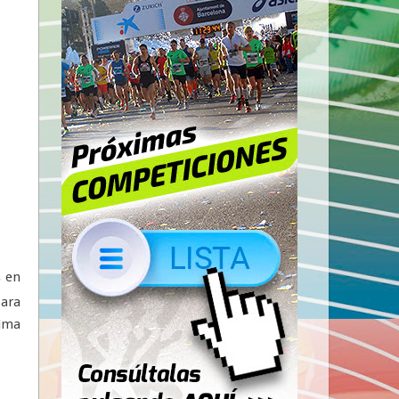
s en
para
sima