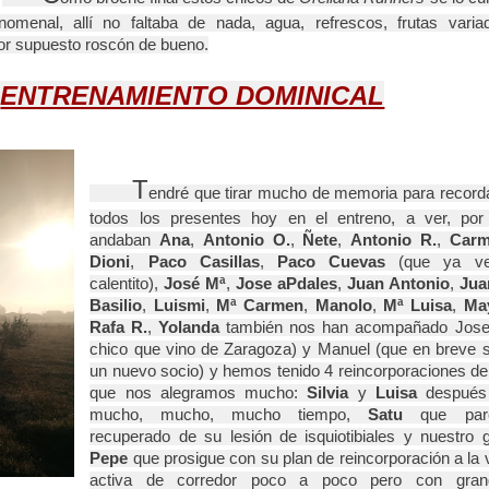
nomenal, allí no faltaba de nada, agua, refrescos, frutas variad
 por supuesto roscón de bueno.
ENTRENAMIENTO DOMINICAL
     T
endré que tirar mucho de memoria para recorda
todos los presentes hoy en el entreno, a ver, por a
andaban 
Ana
, 
Antonio O.
, 
Ñete
, 
Antonio R.
, 
Car
Dioni
, 
Paco Casillas
, 
Paco Cuevas
 (que ya ven
calentito), 
José Mª
, 
Jose aPdales
, 
Juan Antonio
, 
Jua
Basilio
, 
Luismi
, 
Mª Carmen
, 
Manolo
,
 Mª Luisa
, 
Ma
Rafa R.
, 
Yolanda 
también nos han acompañado Jose 
chico que vino de Zaragoza) y Manuel (que en breve s
un nuevo socio) y hemos tenido 4 reincorporaciones de 
que nos alegramos mucho: 
Silvia 
y 
Luisa 
después
mucho, mucho, mucho tiempo, 
Satu 
que pare
Pepe 
que prosigue con su plan de reincorporación a la v
activa de corredor poco a poco pero con grand