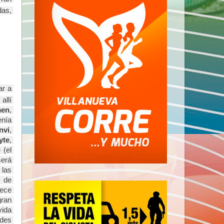
as, 
r a 
llí 
men
, 
ía 
nvi
, 
yte
, 
(el 
erá 
las 
 de 
ce 
recuperado de su lesión de isquiotibiales y nuestro gran 
ida 
es 