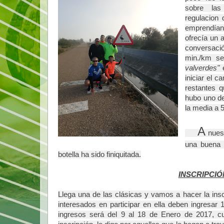
sobre las
regulacion 
emprendían
ofrecía un 
conversac
min./km se
valverdes" 
iniciar el 
restantes q
hubo uno de 
la media a 
A
 nues
una buena b
botella ha sido finiquitada.
INSCRIPCI
Llega una de las clásicas y vamos a hacer la insc
interesados en participar en ella deben ingresar
ingresos será del 9 al 18 de Enero de 2017, cu