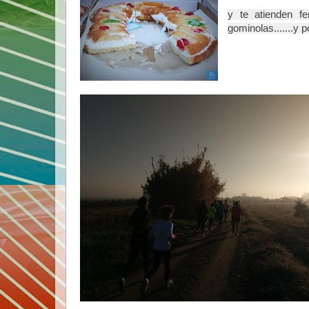
y te atienden fe
gominolas.......y