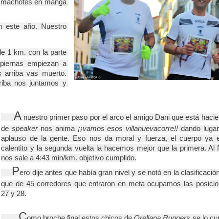
o machotes en manga 
n este año. Nuestro 
e 1 km. con la parte 
 piernas empiezan a 
 arriba vas muerto. 
riba nos juntamos y 
A
 nuestro primer paso por el arco el amigo Dani que está hacie
de 
speaker
 nos anima 
¡¡vamos esos villanuevacorre!!
 dando lugar 
aplauso de la gente. Eso nos da moral y fuerza, el cuerpo ya e
calentito y la segunda vuelta la hacemos mejor que la primera. Al fi
nos sale a 4:43 min/km. objetivo cumplido.
P
ero dije antes que había gran nivel y se notó en la clasificación
que de 45 corredores que entraron en meta ocupamos las posicio
27 y 28.
C
omo broche final estos chicos de 
Orellana Runners
 se lo cur