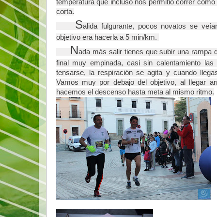
temperatura que incluso nos permitió correr com
corta.
S
alida fulgurante, pocos novatos se veía
objetivo era hacerla a 5 min/km. 
N
ada más salir tienes que subir una rampa d
final muy empinada, casi sin calentamiento las
tensarse, la respiración se agita y cuando llegas
Vamos muy por debajo del objetivo, al llegar ar
hacemos el descenso hasta meta al mismo ritmo.