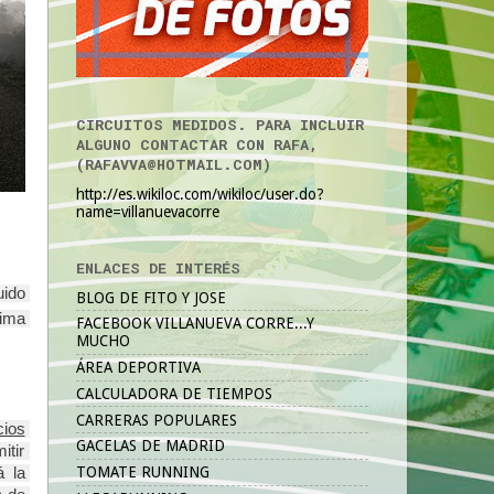
CIRCUITOS MEDIDOS. PARA INCLUIR
ALGUNO CONTACTAR CON RAFA,
(RAFAVVA@HOTMAIL.COM)
http://es.wikiloc.com/wikiloc/user.do?
name=villanuevacorre
ENLACES DE INTERÉS
ido 
BLOG DE FITO Y JOSE
ima 
FACEBOOK VILLANUEVA CORRE...Y
MUCHO
ÁREA DEPORTIVA
CALCULADORA DE TIEMPOS
CARRERAS POPULARES
cios
GACELAS DE MADRID
tir 
TOMATE RUNNING
 la 