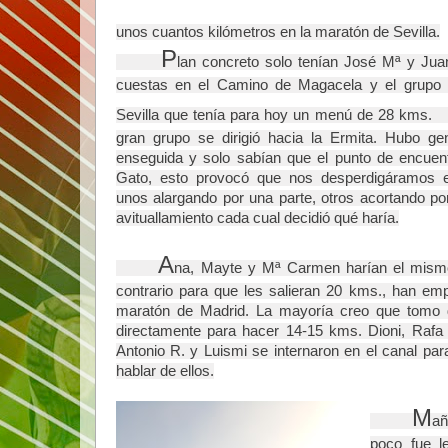
unos cuantos kilómetros en la maratón de Sevilla.
     P
lan concreto solo tenían José Mª y Juan
cuestas en el Camino de Magacela y el grupo 
Sevilla que tenía para hoy un menú de 28 kms.     
gran grupo se dirigió hacia la Ermita. Hubo ge
enseguida y solo sabían que el punto de encuentr
Gato, esto provocó que nos desperdigáramos e
unos alargando por una parte, otros acortando por 
avituallamiento cada cual decidió qué haría.
A
na, Mayte y Mª Carmen harían el mismo 
contrario para que les salieran 20 kms., han emp
maratón de Madrid. La mayoría creo que tomo di
directamente para hacer 14-15 kms. Dioni, Rafa 
Antonio R. y Luismi se internaron en el canal para
hablar de ellos.
    M
añ
poco fue l