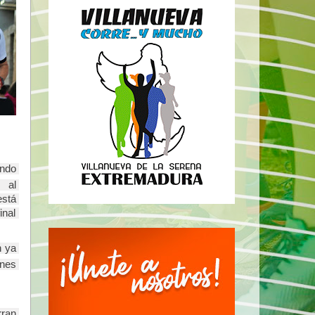
ndo 
 al 
stá 
nal 
 ya 
nes 
ran 