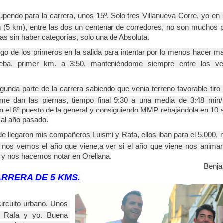
tupendo para la carrera, unos 15º. Solo tres Villanueva Corre, yo en (
 (5 km), entre las dos un centenar de corredores, no son muchos p
as sin haber categorías, solo una de Absoluta.
go de los primeros en la salida para intentar por lo menos hacer ma
eba, primer km. a 3:50, manteniéndome siempre entre los vein
gunda parte de la carrera sabiendo que venia terreno favorable tiro 
me dan las piernas, tiempo final 9:30 a una media de 3:48 min/
n el 8º puesto de la general y consiguiendo MMP 
rebajándola en 10 s
 al año pasado.
de llegaron mis compañeros Luismi y Rafa, ellos iban para el 5.000, 
. nos vemos el año que viene,a ver si el año que viene nos anima
 y nos hacemos notar en Orellana.
Benja
RRERA DE 5 KMS.
ircuito urbano. Unos 
s Rafa y yo. Buena 