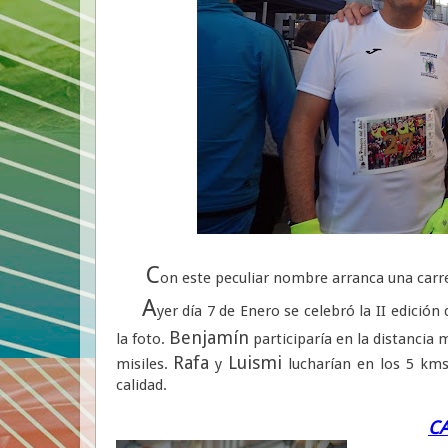
C
on este peculiar nombre arranca una carre
A
yer día 7 de Enero se celebró la II edició
Benjamín
la foto.
participaría en la distancia 
Rafa
Luismi
misiles.
y
lucharían en los 5 kms
calidad.
CA