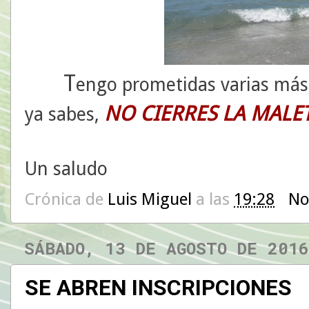
T
engo prometidas varias más,
NO CIERRES LA
MALET
ya sabes,
Un saludo
Crónica de
Luis Miguel
a las
19:28
No
SÁBADO, 13 DE AGOSTO DE 2016
SE ABREN INSCRIPCIONES