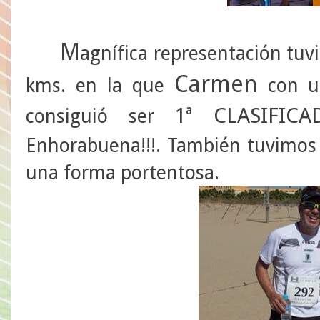
M
agnífica representación tuv
Carmen
kms. en la que
con un
1ª CLASIFIC
consiguió ser
Enhorabuena!!!. También tuvimos 
una forma portentosa.