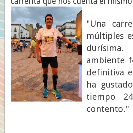
carrerita que nos cuenta él mismo
"Una carre
múltiples es
durísima
ambiente f
definitiva
ha gustado
tiempo 2
contento."