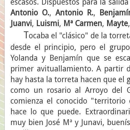
escasos. Dispuestos para la sali
Antonio O.
,
Antonio R.
,
Benjamí
Juanvi
,
Luismi
,
Mª Carmen
,
Mayte
T
ocaba el "clásico" de la torre
desde el principio, pero el gru
Yolanda y Benjamín que se esc
primer avituallamiento. A partir
hay hasta la torreta hacen que el
como un rosario al Arroyo del 
comienza el conocido "territori
hace lo que puede. Extraordinar
muy bien José Mª y Junavi, buení