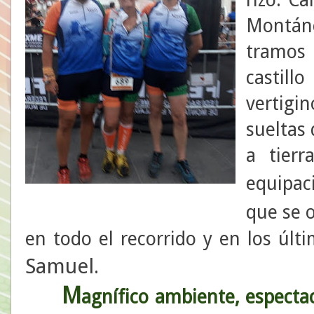
Montán
tramos
castill
vertigi
sueltas
a tierr
equipa
que se 
en todo el recorrido y en los últ
Samuel
.
M
agnífico ambiente, espectac