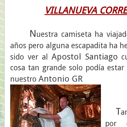
VILLANUEVA CORRE
N
uestra camiseta ha viaja
años pero alguna escapadita ha he
Apostol Santiago
sido ver al
cu
cosa tan grande solo podía esta
Antonio GR
nuestro
T
a
por o