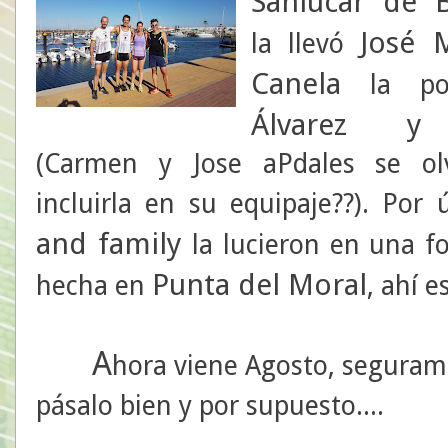
Sanlúcar de 
José 
la llevó
Canela
la po
Álvarez y
(Carmen y Jose aPdales se ol
incluirla en su equipaje??). Por
and family
la lucieron en una fo
Punta del Moral
hecha en
, ahí e
A
hora viene Agosto, seguram
pásalo bien y por supuesto....