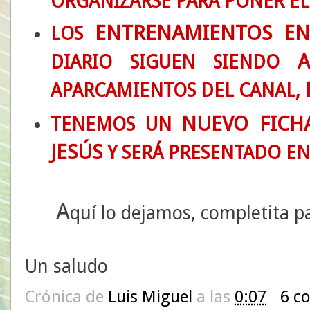
ORGANIZARSE PARA PONER EL
ENTRENAMIENTOS E
LOS
A
DIARIO SIGUEN SIENDO
APARCAMIENTOS DEL CANAL,
NUEVO FICHA
TENEMOS UN
JESÚS
Y SERÁ PRESENTADO EN
A
quí lo dejamos, completita pa
Un saludo
Crónica de
Luis Miguel
a las
0:07
6 c