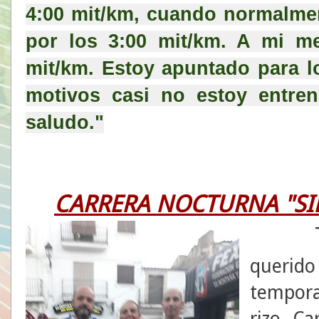
4:00
 mit/km, cuando normalment
por los 
3:00
 mit/km. A mi me
mit/km. Estoy apuntado para lo
motivos casi no estoy entren
saludo."
CARRERA NOCTURNA "SI
querid
tempor
rizo. C