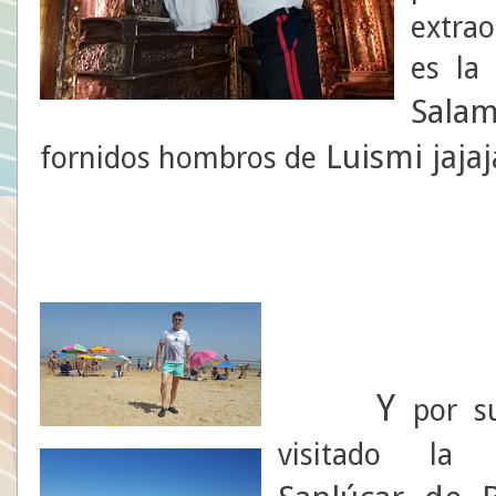
extra
es la
Sala
Luismi
jajaj
fornidos hombros de
Y
por su
visitado la