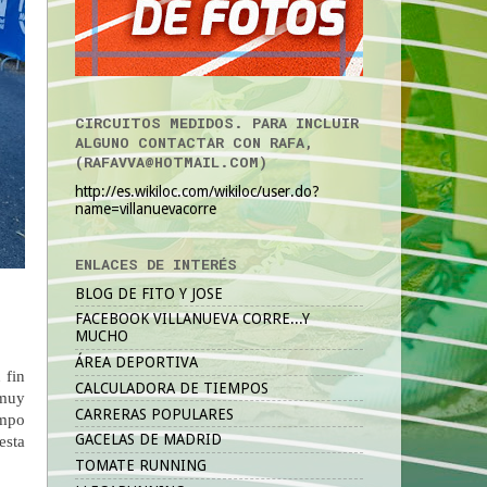
CIRCUITOS MEDIDOS. PARA INCLUIR
ALGUNO CONTACTAR CON RAFA,
(RAFAVVA@HOTMAIL.COM)
http://es.wikiloc.com/wikiloc/user.do?
name=villanuevacorre
ENLACES DE INTERÉS
BLOG DE FITO Y JOSE
FACEBOOK VILLANUEVA CORRE...Y
MUCHO
ÁREA DEPORTIVA
 fin
CALCULADORA DE TIEMPOS
 muy
CARRERAS POPULARES
empo
GACELAS DE MADRID
esta
TOMATE RUNNING