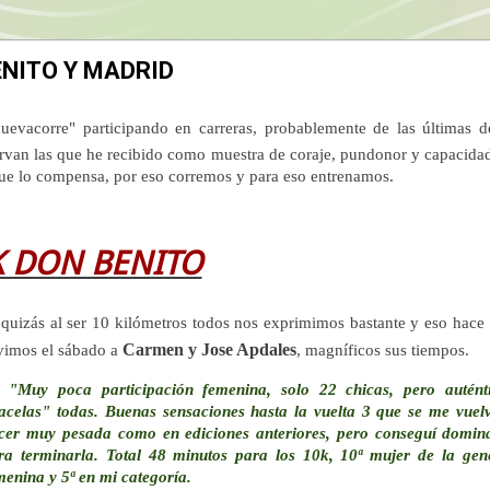
ENITO Y MADRID
evacorre" participando en carreras, probablemente de las últimas d
rvan las que he recibido como muestra de coraje, pundonor y capacida
 que lo compensa, por eso corremos y para eso entrenamos.
K DON BENITO
, quizás al ser 10 kilómetros todos nos exprimimos bastante y eso hace
Carmen y Jose Apdales
uvimos el sábado a
, magníficos sus tiempos.
"Muy poca participación femenina, solo 22 chicas, pero autént
acelas" todas. Buenas sensaciones hasta la vuelta 3 que se me vuel
cer muy pesada como en ediciones anteriores, pero conseguí domin
ra terminarla. Total 48 minutos para los 10k, 10ª mujer de la gen
menina y 5ª en mi categoría.