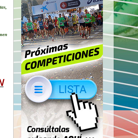
tas,
men
N