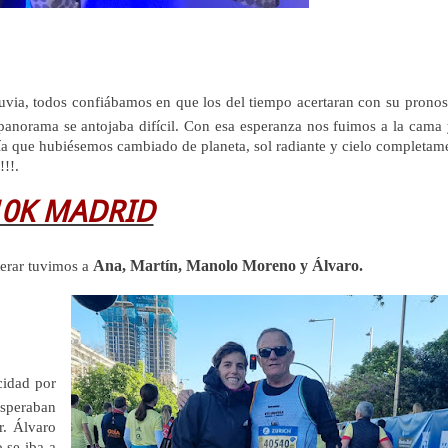
, lluvia, todos confiábamos en que los del tiempo acertaran con su pronos
panorama se antojaba difícil. Con esa esperanza nos fuimos a la cama 
ecía que hubiésemos cambiado de planeta, sol radiante y cielo completam
!!!.
10K MADRID
Ana, Martín, Manolo Moreno y Álvaro.
terar tuvimos a
cidad por
esperaban
r. Álvaro
 se iba a