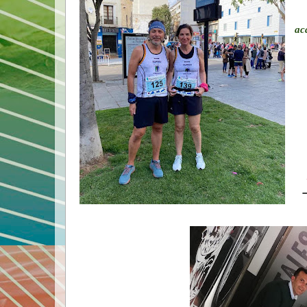
A 
ac