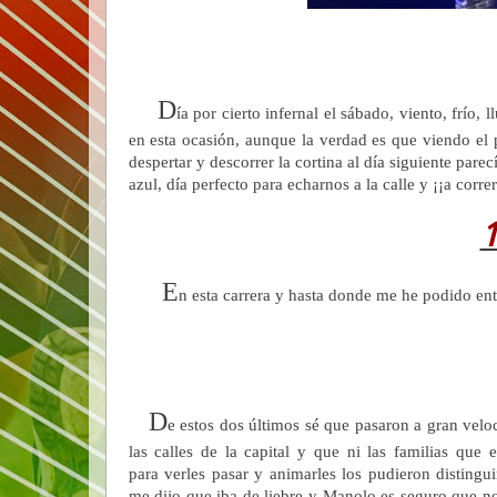
D
ía por cierto infernal el sábado, viento, frío
en esta ocasión, aunque la verdad es que viendo el 
despertar y descorrer la cortina al día siguiente par
azul, día perfecto para echarnos a la calle y ¡¡a correr
E
n esta carrera y hasta donde me he podido en
D
e estos dos últimos sé que pasaron a gran velo
las calles de la capital y que ni las familias que 
para verles pasar y animarles los pudieron distingui
me dijo que iba de liebre y Manolo es seguro que no