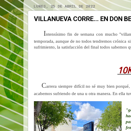
LUNES, 25 DE ABRIL DE 2022
VILLANUEVA CORRE... EN DON B
I
ntensísimo fin de semana con mucho "villanu
temporada, aunque de no todos tendremos crónica si
sufrimiento, la satisfacción del final todos sabemos
10
C
arrera siempre difícil no sé muy bien porqué
acabemos sufriendo de una u otra manera. En ella t
"g
ha
pa
fe