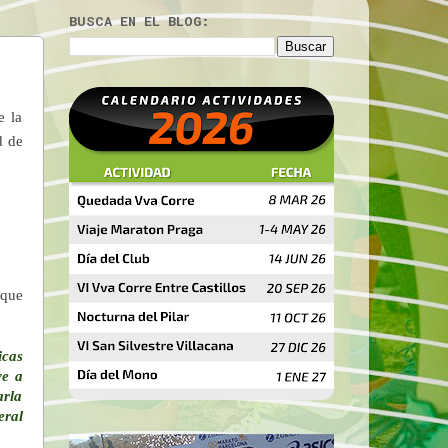
BUSCA EN EL BLOG:
e la
d de
 que
icas
ve a
arla
eral