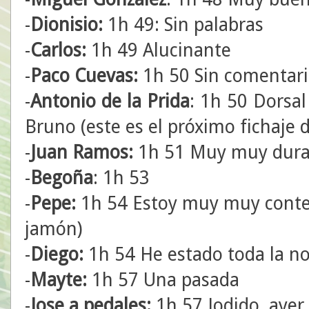
-
Dionisio:
1h 49: Sin palabras
-
Carlos:
1h 49 Alucinante
-
Paco Cuevas:
1h 50 Sin comentari
-
Antonio de la Prida
: 1h 50 Dorsal
Bruno (este es el próximo fichaje d
-
Juan Ramos:
1h 51 Muy muy dura!
-
Begoña
: 1h 53
-
Pepe:
1h 54 Estoy muy muy conten
jamón)
-
Diego:
1h 54 He estado toda la no
-
Mayte:
1h 57 Una pasada
-
Jose a pedales:
1h 57 Jodido, ayer