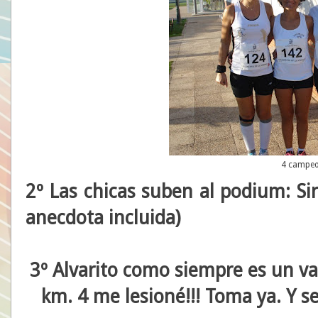
4 campeo
2º Las chicas suben al podium: S
anecdota incluida)
3º Alvarito como siempre es un val
km. 4 me lesioné!!! Toma ya. Y s