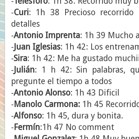
-
Telesforo
: 1h 38. Recorrido muy 
-
Curi
: 1h 38 Precioso recorrido
detalles
-
Antonio Imprenta
: 1h 39 Mucho a
-
Juan Iglesias
: 1h 42: Los entrena
-
Sira
: 1h 42: Me ha gustado muchiii
-
Julián
: 1 h 42: Sin palabras, 
pregunte el tiempo a todos
-
Antonio Alonso
: 1h 43 Dificil
-
Manolo Carmona:
1h 45 Recorrido
-
Alfonso
: 1h 45, dura y bonita.
-
Fermín
:1h 47 No comment
-
Miguel Gonzalez
: 1h 48 Muy buen