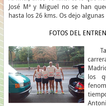
José Mª y Miguel no se han que
hasta los 26 kms. Os dejo algunas 
FOTOS DEL ENTRE
Tambi
carre
Madrid
los q
feno
tiemp
Antoni