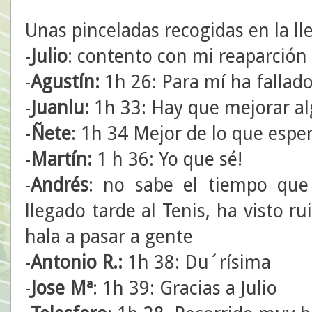
Unas pinceladas recogidas en la ll
-
Julio
: contento con mi reaparción
-
Agustín:
1h 26: Para mí ha fallado
-
Juanlu:
1h 33: Hay que mejorar al
-
Ñete
: 1h 34 Mejor de lo que espe
-
Martín:
1 h 36: Yo que sé!
-
Andrés
: no sabe el tiempo qu
llegado tarde al Tenis, ha visto r
hala a pasar a gente
-
Antonio R.:
1h 38: Du´rísima
-
Jose Mª
: 1h 39: Gracias a Julio