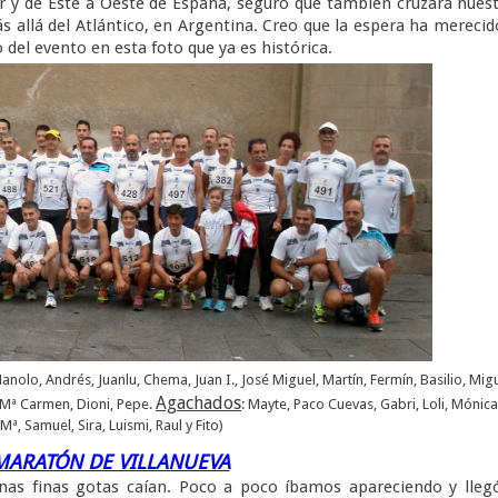
ur y de Este a Oeste de España, seguro que también cruzará nues
ás allá del Atlántico, en Argentina. Creo que la espera ha merecid
 del evento en esta foto que ya es histórica.
Manolo, Andrés, Juanlu, Chema, Juan I., José Miguel, Martín, Fermín, Basilio, Migu
Agachados
o, Mª Carmen, Dioni, Pepe.
: Mayte, Paco Cuevas, Gabri, Loli, Mónica
 Mª, Samuel, Sira, Luismi, Raul y Fito)
MARATÓN DE VILLANUEVA
finas gotas caían. Poco a poco íbamos apareciendo y llegó