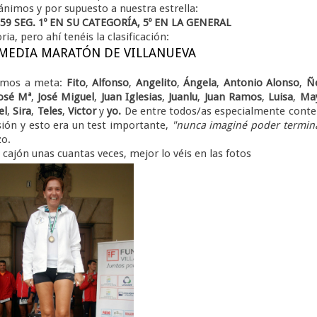
ánimos y por supuesto a nuestra estrella:
59 SEG. 1º EN SU CATEGORÍA, 5º EN LA GENERAL
, pero ahí tenéis la clasificación:
 MEDIA MARATÓN DE VILLANUEVA
gamos a meta:
Fito
,
Alfonso
,
Angelito
,
Ángela
,
Antonio
Alonso
,
Ñ
osé Mª
,
José Miguel
,
Juan Iglesias
,
Juanlu
,
Juan Ramos
,
Luisa
,
Ma
el
,
Sira
,
Teles
,
Victor
y
yo.
De entre todos/as especialmente cont
ión y esto era un test importante,
"nunca imaginé poder termin
zo.
cajón unas cuantas veces, mejor lo véis en las fotos