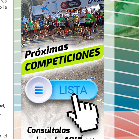
tras
o la
el,
,
 el