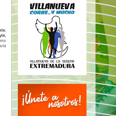
ete
,
yte
,
ento
arla