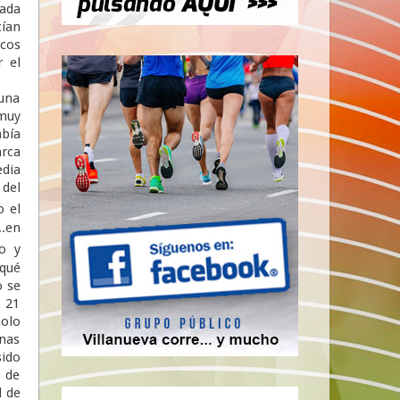
ada
cían
ocos
 el
 una
 muy
abía
arca
edia
del
o el
..en
do y
 qué
o se
. 21
nolo
enas
sido
o de
d de