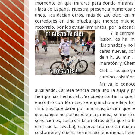
momento en que miraras para donde miraras v
Plaza de España. Nuestra presencia numerosa s
unos, 160 decían otros, más de 200 otro, en m
corredores en una prueba que merece mucho m
recorrido, por los avituallamientos, por la atenció
Y la carrera co
lesión les ha im
ilusionados y no
caras nuevas, c
de 1 h. 20 min.,
maratón y
Che
Club a los que ya
camino asistiéndo
fin ya lo cono
auxiliando. Carrera tendrá cada uno la suya y p
tiempo has hecho, etc. Yo puedo contar lo que he
encontró con Montse, se enganchó a ella y ha 
min. tuvo que parar por una indisposición que l
que aunque no participó en la prueba, se metió e
sensaciones, Luisa sin kilómetros pero que ha h
él el que la llevaba), esfuerzo titánico tambi
costumbre y que ha terminado fenomenal, Peter 