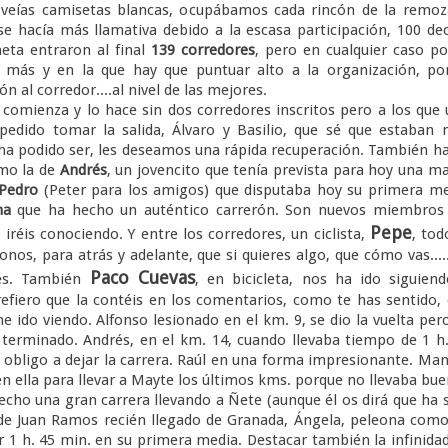
eías camisetas blancas, ocupábamos cada rincón de la remoz
e hacía más llamativa debido a la escasa participación, 100 de
eta entraron al final
139 corredores
, pero en cualquier caso p
ás y en la que hay que puntuar alto a la organización, por
n al corredor....al nivel de las mejores.
mienza y lo hace sin dos corredores inscritos pero a los que
pedido tomar la salida, Álvaro y Basilio, que sé que estaban
 ha podido ser, les deseamos una rápida recuperación. También h
omo la de
Andrés
, un jovencito que tenía prevista para hoy una m
Pedro
(Peter para los amigos) que disputaba hoy su primera m
ma
que ha hecho un auténtico carrerón. Son nuevos miembros 
Pepe
 iréis conociendo. Y entre los corredores, un ciclista,
, tod
nos, para atrás y adelante, que si quieres algo, que cómo vas....
Paco Cuevas
ces. También
, en bicicleta, nos ha ido siguien
refiero que la contéis en los comentarios, como te has sentido,
 ido viendo. Alfonso lesionado en el km. 9, se dio la vuelta per
terminado. Andrés, en el km. 14, cuando llevaba tiempo de 1 h
e obligo a dejar la carrera. Raúl en una forma impresionante. Ma
n ella para llevar a Mayte los últimos kms. porque no llevaba bu
echo una gran carrera llevando a Ñete (aunque él os dirá que ha 
én de Juan Ramos recién llegado de Granada, Ángela, peleona com
1 h. 45 min. en su primera media. Destacar también la infinida