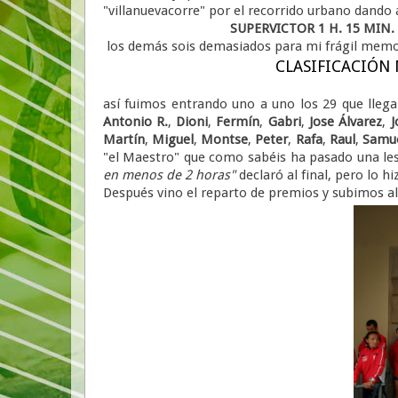
"villanuevacorre" por el recorrido urbano dando 
SUPERVICTOR 1 H. 15 MIN. 
los demás sois demasiados para mi frágil memoria
CLASIFICACIÓN
así fuimos entrando uno a uno los 29 que lle
Antonio R.
,
Dioni
,
Fermín
,
Gabri
,
Jose Álvarez
,
J
Martín
,
Miguel
,
Montse
,
Peter
,
Rafa
,
Raul
,
Samu
"el Maestro" que como sabéis ha pasado una les
en menos
de 2 horas"
declaró al final, pero lo hi
Después vino el reparto de premios y subimos al 