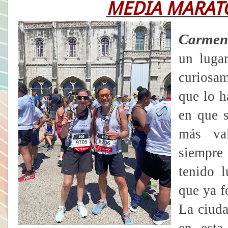
MEDIA MARATÓ
Carmen
un luga
curiosa
que lo 
en que s
más val
siempre
tenido 
que ya f
La ciuda