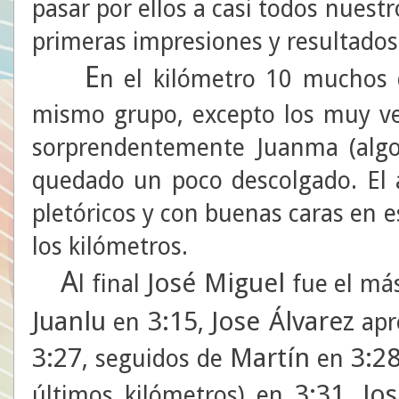
pasar por ellos a casi todos nuest
primeras impresiones y resultados
E
n el kilómetro 10 muchos
mismo grupo, excepto los muy ve
sorprendentemente Juanma (algo 
quedado un poco descolgado. El 
pletóricos y con buenas caras en 
los kilómetros.
A
José Miguel
l final
fue el má
Juanlu
3:15
Jose Álvarez
en
,
apr
3:27
Martín
3:2
, seguidos de
en
3:31
Jo
últimos kilómetros) en
.