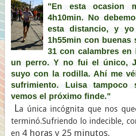
"En esta ocasion m
4h10min. No debemos
esta distancio, y yo
1h55min con buenas se
31 con calambres en l
un perro. Y no fui el único,
suyo con la rodilla. Ahí me vé
sufrimiento. Luisa tampoco s
vemos el próximo finde."
L
a única incógnita que nos qu
terminó.Sufriendo lo indecible, c
4 horas y 25
minutos
en
.