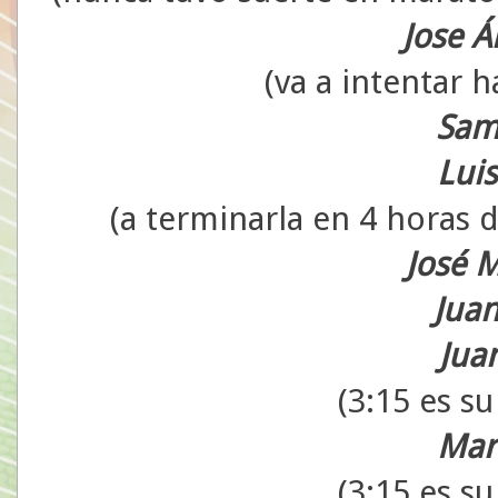
Jose Á
(va a intentar h
Sam
Lui
(a terminarla en 4 horas d
José M
Jua
Jua
(3:15 es su
Mar
(3:15 es su