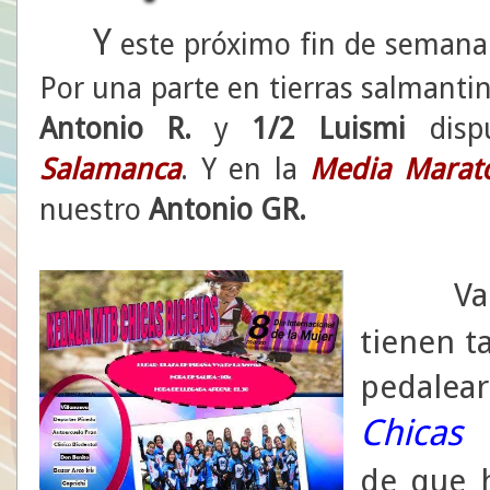
Y
este próximo fin de semana 
Por una parte en tierras salmant
Antonio R.
y
1/2 Luismi
disp
Salamanca
. Y en la
Media Marat
nuestro
Antonio GR.
Va
tienen t
pedalea
Chica
de
que 