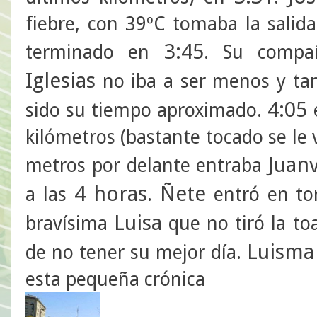
fiebre, con 39ºC tomaba la salid
3:45
terminado en
. Su compa
Iglesias
no iba a ser menos y tam
4:05
sido su tiempo aproximado.
kilómetros (bastante tocado se le 
Juan
metros por delante entraba
4 horas
Ñete
a las
.
entró en t
Luisa
bravísima
que no tiró la t
Luisma
de no tener su mejor día.
esta pequeña crónica