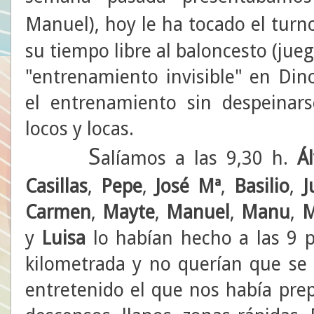
Manuel), hoy le ha tocado el turn
su tiempo libre al baloncesto (juega
"entrenamiento invisible" en Di
el entrenamiento sin despeinar
locos y locas.
S
alíamos a las 9,30 h.
Á
Casillas
,
Pepe
,
José Mª
,
Basilio
,
J
Carmen
,
Mayte
,
Manuel
,
Manu
,
M
y
Luisa
lo habían hecho a las 9 
kilometrada y no querían que se 
entretenido el que nos había pre