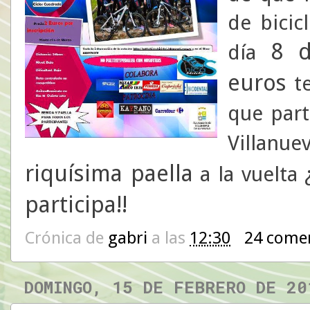
de bicic
8 d
día
euros
te
que part
Villanue
riquísima paella
a la vuelta
participa!!
Crónica de
gabri
a las
12:30
24 come
DOMINGO, 15 DE FEBRERO DE 20