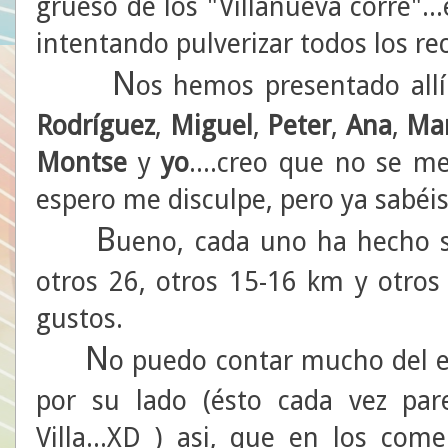
grueso de los "Villanueva corre"..
intentando pulverizar todos los re
N
os hemos presentado all
Rodríguez
,
Miguel
,
Peter
,
Ana
,
Ma
Montse
y
yo
....creo que no se me
espero me disculpe, pero ya sabéi
B
ueno, cada uno ha hecho s
otros 26, otros 15-16 km y otros
gustos.
N
o puedo contar mucho del e
por su lado (ésto cada vez par
Villa...XD ) asi, que en los com