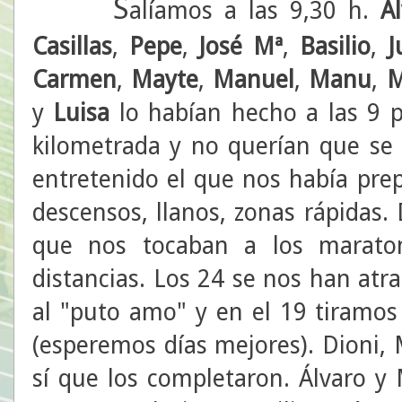
S
alíamos a las 9,30 h.
Á
Casillas
,
Pepe
,
José Mª
,
Basilio
,
J
Carmen
,
Mayte
,
Manuel
,
Manu
,
M
y
Luisa
lo habían hecho a las 9 
kilometrada y no querían que se 
entretenido el que nos había pre
descensos, llanos, zonas rápidas.
que nos tocaban a los maraton
distancias. Los 24 se nos han atr
al "puto amo" y en el 19 tiramos 
(esperemos días mejores). Dioni, 
sí que los completaron. Álvaro y