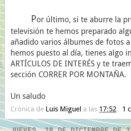
P
or último, si te aburre la
televisión te hemos preparado al
añadido varios álbumes de fotos 
hemos puesto al día, tienes algo i
ARTÍCULOS DE INTERÉS y te traemo
sección CORRER POR MONTAÑA.
Un saludo
Crónica de
Luis Miguel
a las
17:52
1 
JUEVES, 28 DE DICIEMBRE DE 2