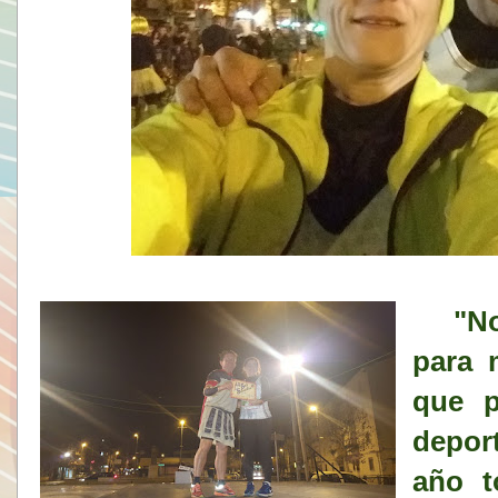
"No
para 
que p
depor
año t