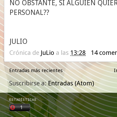
NO OBSTANTE, SI ALGUIEN QUIE
PERSONAL??
JULIO
Crónica de
JuLio
a las
13:28
14 comen
Entradas más recientes
I
Suscribirse a:
Entradas (Atom)
ESTADÍSTICAS