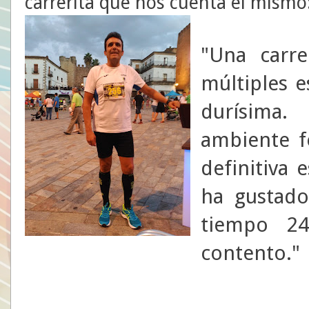
carrerita que nos cuenta él mismo
"Una carre
múltiples es
durísima
ambiente f
definitiva
ha gustado
tiempo 2
contento."