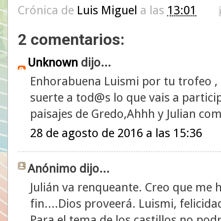
Crónica de
Luis Miguel
a las
13:01
2 comentarios:
Unknown
dijo...
Enhorabuena Luismi por tu trofeo , n
suerte a tod@s lo que vais a particip
paisajes de Gredo,Ahhh y Julian co
28 de agosto de 2016 a las 15:36
Anónimo dijo...
Julián va renqueante. Creo que me ha
fin....Dios proveerá. Luismi, felicid
Para el tema de los castillos no pod