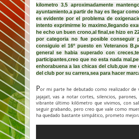
kilometro 3,5 aproximadamente mantengo
ayuntamiento,a partir de hay es llegar como
es evidente por el problema de oxigenaci
intento exprimirme lo maximo,llegando exa
he echo un buen crono,al final,se hizo en 2
por categoria no fue posible conseguir p
consiguio el 16º puesto en Veteranos B,p
general se habia superado con creces,t
participantes,creo que no esta nada mal,per
enhorabuena a las chicas del club,que me en
del club por su carrera,sea para hacer marc
P
or mi parte he debutado como realizador de v
jajaja!!, vas a notar cortes, silencios, parone
vibrante último kilómetro que vivimos, con sa
seguir grabando, pero creo que vale como muest
ha quedado bastante simpático, prometo mejorar