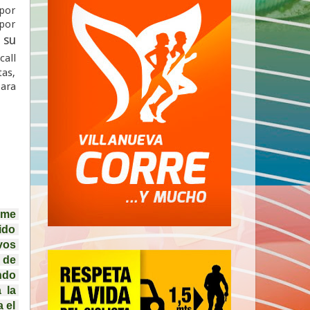
por
por
 su
call
tas,
para
me 
do 
os 
de 
do 
la 
el 