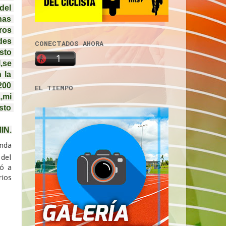
el 
as 
os 
es 
CONECTADOS AHORA
to 
se 
la 
00 
EL TIEMPO
mi 
to 
IN.
onda
 del
gó a
rios