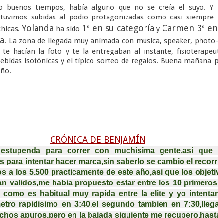
do buenos tiempos, había alguno que no se creía el suyo. Y 
 tuvimos subidas al podio protagonizadas como casi siempre 
Yolanda
1ª en su categoría
Carmen 3ª en
chicas.
ha sido
y
a
. La zona de llegada muy animada con música, speaker, photo-
 te hacían la foto y te la entregaban al instante, fisioterapeu
bebidas isotónicas y el típico sorteo de regalos. Buena mañana 
año.
CRÓNICA DE BENJAMÍN
estupenda para correr con muchisima gente,asi que 
s para intentar hacer marca,sin saberlo se cambio el recorri
s a los 5.500 practicamente de este año,asi que los objetiv
n validos,me habia propuesto estar entre los 10 primeros 
a como es habitual muy rapida entre la elite y yo intentan
etro rapidisimo en 3:40,el segundo tambien en 7:30,llega 
chos apuros,pero en la bajada siguiente me recupero,hasta 