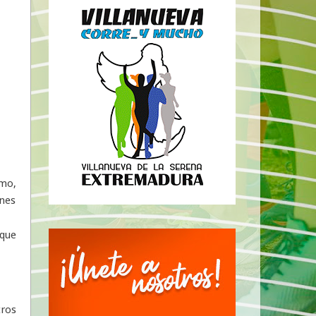
imo,
nes
 que
tros