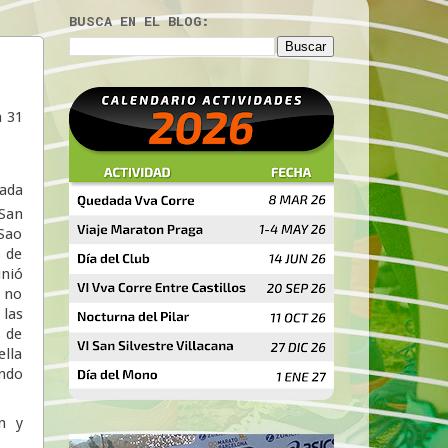
BUSCA EN EL BLOG:
n 31
ada
San
 Sao
o de
unió
s no
las
 de
ella
ando
n y