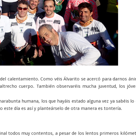
 del calentamiento. Como véis Álvarito se acercó para darnos án
ltrecho cuerpo. También observaréis mucha juventud, los jóve
a marabunta humana, los que hayáis estado alguna vez ya sabéis lo
o este día es así y planteárselo de otra manera es tontería.
final todos muy contentos, a pesar de los lentos primeros kilóme