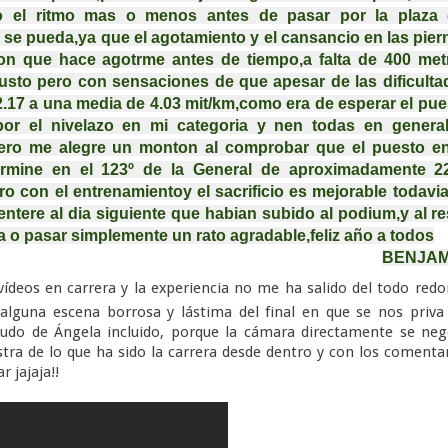
 el ritmo mas o menos antes de pasar por la plaza d
 se pueda,ya que el agotamiento y el cansancio en las piern
on que hace agotrme antes de tiempo,a falta de 400 metr
usto pero con sensaciones de que apesar de las dificultad
2.17 a una media de 4.03 mit/km,como era de esperar el pues
or el nivelazo en mi categoria y nen todas en general,
ero me alegre un monton al comprobar que el puesto en 
ermine en el 123º de la General de aproximadamente 22
o con el entrenamientoy el sacrificio es mejorable todavia,
tere al dia siguiente que habian subido al podium,y al res
a o pasar simplemente un rato agradable,feliz año a todos
BENJAM
ídeos en carrera y la experiencia no me ha salido del todo red
s, alguna escena borrosa y lástima del final en que se nos priva
ludo de Ángela incluido, porque la cámara directamente se ne
ra de lo que ha sido la carrera desde dentro y con los comenta
 jajaja!!