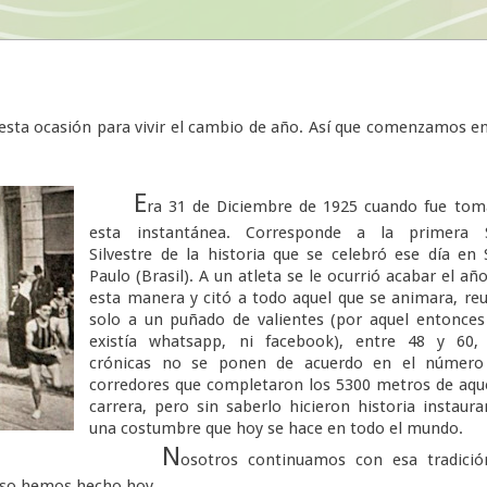
esta ocasión para vivir el cambio de año. Así que comenzamos e
E
ra 31 de Diciembre de 1925 cuando fue tom
esta instantánea. Corresponde a la primera 
Silvestre de la historia que se celebró ese día en
Paulo (Brasil). A un atleta se le ocurrió acabar el añ
esta manera y citó a todo aquel que se animara, re
solo a un puñado de valientes (por aquel entonce
existía whatsapp, ni facebook), entre 48 y 60, 
crónicas no se ponen de acuerdo en el número
corredores que completaron los 5300 metros de aqu
carrera, pero sin saberlo hicieron historia instaur
una costumbre que hoy se hace en todo el mundo.
N
osotros continuamos con esa tradició
 eso hemos hecho hoy.