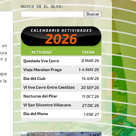
BUSCA EN EL BLOG:
e un
ura
co y
 que
e la