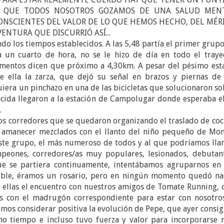
A QUE TODOS NOSOTROS GOZAMOS DE UNA SALUD MEN
ONSCIENTES DEL VALOR DE LO QUE HEMOS HECHO, DEL MÉR
NTURA QUE DISCURRIÓ ASÍ...
 los tiempos establecidos. A las 5,48 partía el primer grupo
 un cuarto de hora, no se le hizo de día en todo el trayec
mentos dicen que próximo a 4,30km. A pesar del pésimo est
e ella la zarza, que dejó su señal en brazos y piernas de 
iquiera un pinchazo en una de las bicicletas que solucionaron s
ecida llegaron a la estación de Campolugar donde esperaba el
.
os corredores que se quedaron organizando el traslado de coc
el amanecer mezclados con el llanto del niño pequeño de Mon
este grupo, el más numeroso de todos y al que podríamos lla
mpeones, corredores/as muy populares, lesionados, debutant
a que se partiera continuamente, intentábamos agruparnos en 
osible, éramos un rosario, pero en ningún momento quedó na
e ellas el encuentro con nuestros amigos de Tomate Running, 
as con el madrugón correspondiente para estar con nosotros
mos considerar positiva la evolución de Pepe, que ayer consi
o tiempo e incluso tuvo fuerza y valor para incorporarse 