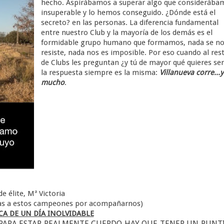
hecho. Aspirábamos a superar algo que considerába
insuperable y lo hemos conseguido. ¿Dónde está el
secreto? en las personas. La diferencia fundamental
entre nuestro Club y la mayoría de los demás es el
formidable grupo humano que formamos, nada se n
resiste, nada nos es imposible. Por eso cuando al res
de Clubs les preguntan ¿y tú de mayor qué quieres se
la respuesta siempre es la misma:
Villanueva corre...y
mucho
.
e élite, Mª Victoria
ias a estos campeones por acompañarnos)
A DE UN DÍA INOLVIDABLE
 PARA ESTAR REALMENTE CUERDO HAY QUE TENER UN PUNT