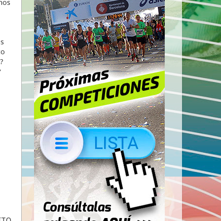
mos
os
to
r?
ITO