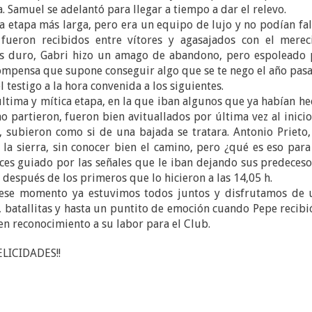
a. Samuel se adelantó para llegar a tiempo a dar el relevo.
 la etapa más larga, pero era un equipo de lujo y no podían fal
fueron recibidos entre vítores y agasajados con el merec
ás duro, Gabri hizo un amago de abandono, pero espoleado 
recompensa que supone conseguir algo que se te nego el año pas
 testigo a la hora convenida a los siguientes.
 última y mítica etapa, en la que iban algunos que ya habían h
mo partieron, fueron bien avituallados por última vez al inici
í, subieron como si de una bajada se tratara. Antonio Prieto
 la sierra, sin conocer bien el camino, pero ¿qué es eso par
veces guiado por las señales que le iban dejando sus predeces
 después de los primeros que lo hicieron a las 14,05 h.
e ese momento ya estuvimos todos juntos y disfrutamos de 
 batallitas y hasta un puntito de emoción cuando Pepe recibi
en reconocimiento a su labor para el Club.
FELICIDADES!!