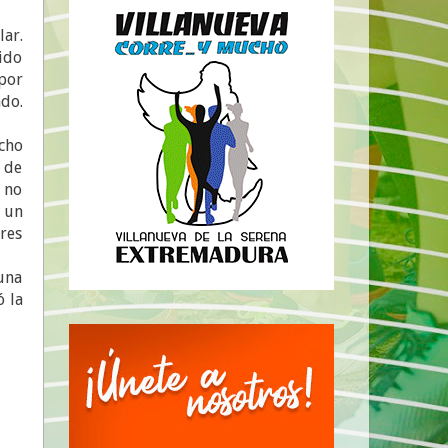
lar.
ido
por
ado.
echo
o de
, no
a un
ores
una
ó la