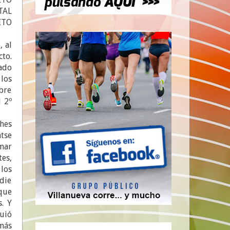
TAL
ITO
, al
to.
ado
los
obre
 2º
hes
tse
mar
es,
los
die
que
. Y
guió
más