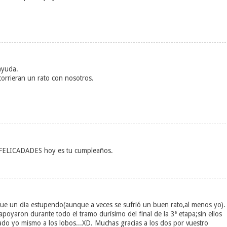
 ayuda.
orrieran un rato con nosotros.
 FELICADADES hoy es tu cumpleaños.
fue un dia estupendo(aunque a veces se sufrió un buen rato,al menos yo).
poyaron durante todo el tramo durísimo del final de la 3ª etapa;sin ellos
o yo mismo a los lobos...XD. Muchas gracias a los dos por vuestro