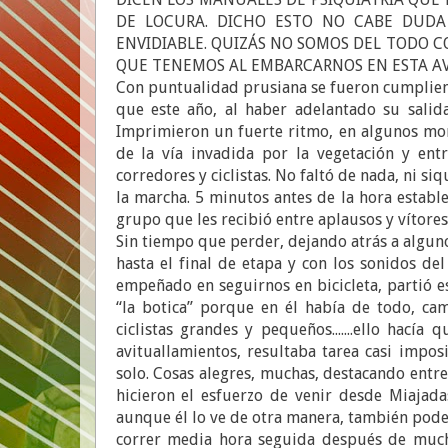
DE LOCURA. DICHO ESTO NO CABE DUD
ENVIDIABLE. QUIZÁS NO SOMOS DEL TODO C
QUE TENEMOS AL EMBARCARNOS EN ESTA AVE
Con puntualidad prusiana se fueron cumpliendo
que este año, al haber adelantado su salida
Imprimieron un fuerte ritmo, en algunos mo
de la vía invadida por la vegetación y entr
corredores y ciclistas. No faltó de nada, ni s
la marcha. 5 minutos antes de la hora establ
grupo que les recibió entre aplausos y vítores
Sin tiempo que perder, dejando atrás a algun
hasta el final de etapa y con los sonidos d
empeñado en seguirnos en bicicleta, partió 
“la botica” porque en él había de todo, ca
ciclistas grandes y pequeños.......ello hací
avituallamientos, resultaba tarea casi imp
solo. Cosas alegres, muchas, destacando entr
hicieron el esfuerzo de venir desde Miajad
aunque él lo ve de otra manera, también pode
correr media hora seguida después de much