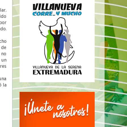
lar.
ido
por
ado.
echo
o de
, no
a un
ores
una
ó la