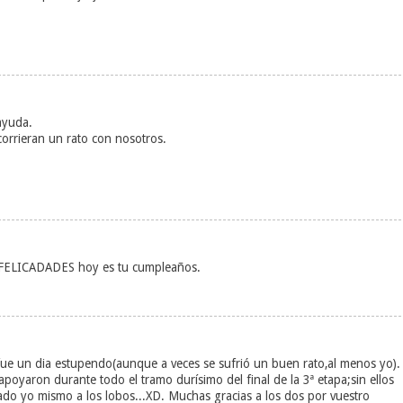
 ayuda.
orrieran un rato con nosotros.
 FELICADADES hoy es tu cumpleaños.
fue un dia estupendo(aunque a veces se sufrió un buen rato,al menos yo).
poyaron durante todo el tramo durísimo del final de la 3ª etapa;sin ellos
o yo mismo a los lobos...XD. Muchas gracias a los dos por vuestro