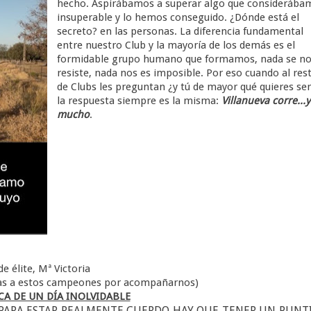
hecho. Aspirábamos a superar algo que considerába
insuperable y lo hemos conseguido. ¿Dónde está el
secreto? en las personas. La diferencia fundamental
entre nuestro Club y la mayoría de los demás es el
formidable grupo humano que formamos, nada se n
resiste, nada nos es imposible. Por eso cuando al res
de Clubs les preguntan ¿y tú de mayor qué quieres se
la respuesta siempre es la misma:
Villanueva corre...y
mucho
.
e élite, Mª Victoria
ias a estos campeones por acompañarnos)
A DE UN DÍA INOLVIDABLE
 PARA ESTAR REALMENTE CUERDO HAY QUE TENER UN PUNT