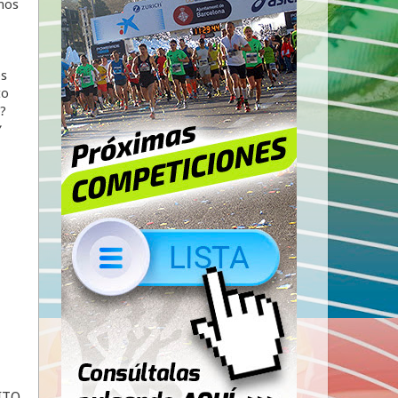
mos
os
to
r?
ITO