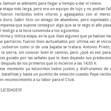
a. Samuel se adelantó para llegar a tiempo a dar el relevo.
 la etapa más larga, pero era un equipo de lujo y no podían fal
fueron recibidos entre vítores y agasajados con el merec
ás duro, Gabri hizo un amago de abandono, pero espoleado 
recompensa que supone conseguir algo que se te nego el año pas
 testigo a la hora convenida a los siguientes.
 última y mítica etapa, en la que iban algunos que ya habían h
mo partieron, fueron bien avituallados por última vez al inici
í, subieron como si de una bajada se tratara. Antonio Prieto
 la sierra, sin conocer bien el camino, pero ¿qué es eso par
veces guiado por las señales que le iban dejando sus predeces
 después de los primeros que lo hicieron a las 14,05 h.
e ese momento ya estuvimos todos juntos y disfrutamos de 
 batallitas y hasta un puntito de emoción cuando Pepe recibi
en reconocimiento a su labor para el Club.
FELICIDADES!!