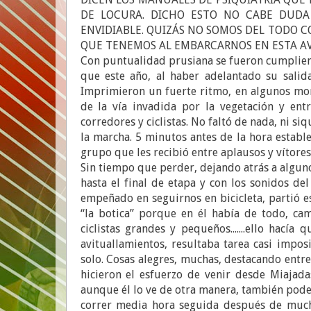
DE LOCURA. DICHO ESTO NO CABE DUD
ENVIDIABLE. QUIZÁS NO SOMOS DEL TODO C
QUE TENEMOS AL EMBARCARNOS EN ESTA AVE
Con puntualidad prusiana se fueron cumpliendo
que este año, al haber adelantado su salida
Imprimieron un fuerte ritmo, en algunos mo
de la vía invadida por la vegetación y entr
corredores y ciclistas. No faltó de nada, ni s
la marcha. 5 minutos antes de la hora establ
grupo que les recibió entre aplausos y vítores
Sin tiempo que perder, dejando atrás a algun
hasta el final de etapa y con los sonidos d
empeñado en seguirnos en bicicleta, partió 
“la botica” porque en él había de todo, ca
ciclistas grandes y pequeños.......ello hací
avituallamientos, resultaba tarea casi imp
solo. Cosas alegres, muchas, destacando entr
hicieron el esfuerzo de venir desde Miajad
aunque él lo ve de otra manera, también pode
correr media hora seguida después de much