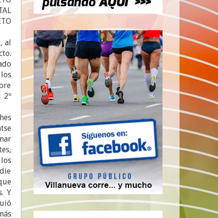
TAL
ITO
, al
to.
ado
los
obre
 2º
hes
tse
mar
es,
los
die
que
. Y
guió
más