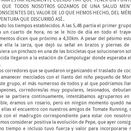
A QUE TODOS NOSOTROS GOZAMOS DE UNA SALUD MEN
ONSCIENTES DEL VALOR DE LO QUE HEMOS HECHO, DEL MÉR
NTURA QUE DISCURRIÓ ASÍ...
 los tiempos establecidos. A las 5,48 partía el primer grupo
 un cuarto de hora, no se le hizo de día en todo el trayec
mentos dicen que próximo a 4,30km. A pesar del pésimo est
e ella la zarza, que dejó su señal en brazos y piernas de 
iquiera un pinchazo en una de las bicicletas que solucionaron s
ecida llegaron a la estación de Campolugar donde esperaba el
.
os corredores que se quedaron organizando el traslado de coc
el amanecer mezclados con el llanto del niño pequeño de Mon
este grupo, el más numeroso de todos y al que podríamos lla
mpeones, corredores/as muy populares, lesionados, debutant
a que se partiera continuamente, intentábamos agruparnos en 
osible, éramos un rosario, pero en ningún momento quedó na
e ellas el encuentro con nuestros amigos de Tomate Running, 
as con el madrugón correspondiente para estar con nosotros
mos considerar positiva la evolución de Pepe, que ayer consi
o tiempo e incluso tuvo fuerza y valor para incorporarse 