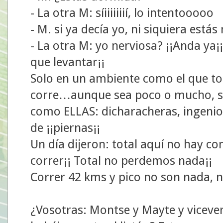
- La otra M: síiiiiiiií, lo intentooooo
- M. si ya decía yo, ni siquiera estás 
- La otra M: yo nerviosa? ¡¡Anda y
que levantar¡¡
Solo en un ambiente como el que to
corre…aunque sea poco o mucho, s
como ELLAS: dicharacheras, ingenio
de ¡¡piernas¡¡
Un día dijeron: total aquí no hay c
correr¡¡ Total no perdemos nada¡¡
Correr 42 kms y pico no son nada, 
¿Vosotras: Montse y Mayte y vicever