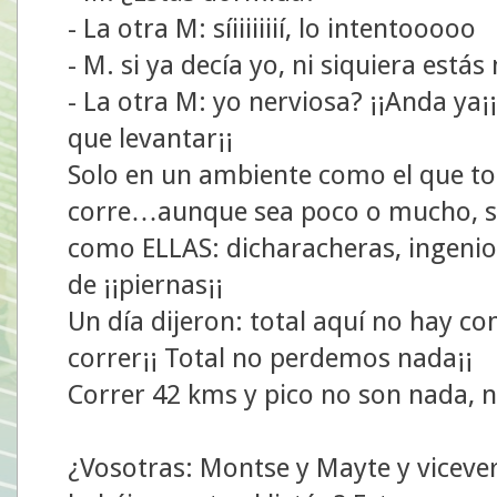
- La otra M: síiiiiiiií, lo intentooooo
- M. si ya decía yo, ni siquiera estás 
- La otra M: yo nerviosa? ¡¡Anda y
que levantar¡¡
Solo en un ambiente como el que to
corre…aunque sea poco o mucho, s
como ELLAS: dicharacheras, ingenio
de ¡¡piernas¡¡
Un día dijeron: total aquí no hay c
correr¡¡ Total no perdemos nada¡¡
Correr 42 kms y pico no son nada, 
¿Vosotras: Montse y Mayte y vicever