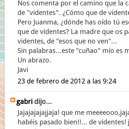
Nos comenta por el camino que la 
de "videntes". ¿Cómo que de vidente
Pero Juanma, ¿dónde has oído tú eso
que de videntes? La madre que os pa
videntes, de "esos que no ven"...
Sin palabras...este "cuñao" mío es
Un abrazo.
Javi
23 de febrero de 2012 a las 9:24
gabri
dijo...
Jajajajajajjaja! que me meeeeooo,jaj
habéis pasado bien!!... de videntes! j