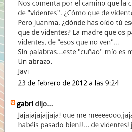
Nos comenta por el camino que la 
de "videntes". ¿Cómo que de vidente
Pero Juanma, ¿dónde has oído tú eso
que de videntes? La madre que os pa
videntes, de "esos que no ven"...
Sin palabras...este "cuñao" mío es
Un abrazo.
Javi
23 de febrero de 2012 a las 9:24
gabri
dijo...
Jajajajajajjaja! que me meeeeooo,jaj
habéis pasado bien!!... de videntes! j