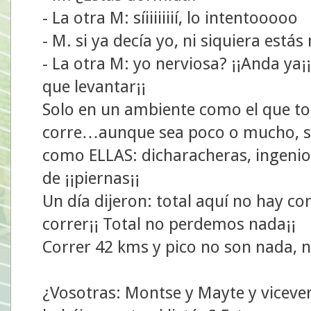
- La otra M: síiiiiiiií, lo intentooooo
- M. si ya decía yo, ni siquiera estás 
- La otra M: yo nerviosa? ¡¡Anda y
que levantar¡¡
Solo en un ambiente como el que to
corre…aunque sea poco o mucho, s
como ELLAS: dicharacheras, ingenio
de ¡¡piernas¡¡
Un día dijeron: total aquí no hay c
correr¡¡ Total no perdemos nada¡¡
Correr 42 kms y pico no son nada, 
¿Vosotras: Montse y Mayte y vicever