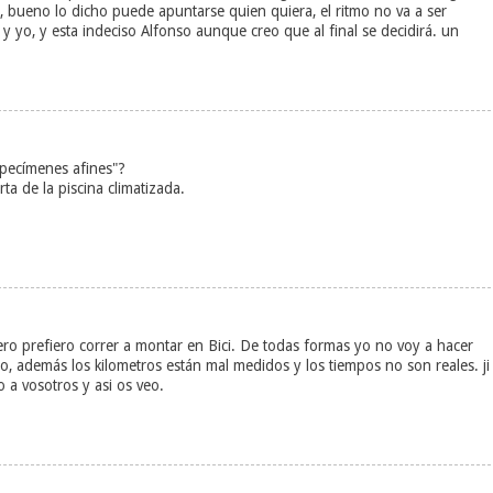
 bueno lo dicho puede apuntarse quien quiera, el ritmo no va a ser
 y yo, y esta indeciso Alfonso aunque creo que al final se decidirá. un
specímenes afines"?
ta de la piscina climatizada.
 pero prefiero correr a montar en Bici. De todas formas yo no voy a hacer
ojo, además los kilometros están mal medidos y los tiempos no son reales. ji
o a vosotros y asi os veo.