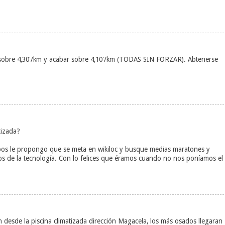
r sobre 4,30'/km y acabar sobre 4,10'/km (TODAS SIN FORZAR). Abtenerse
tizada?
mpos le propongo que se meta en wikiloc y busque medias maratones y
os de la tecnología. Con lo felices que éramos cuando no nos poníamos el
desde la piscina climatizada dirección Magacela, los más osados llegaran