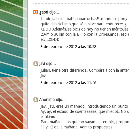
gabri
dijo...
La bici,la bici....bah! paparruchas!!..donde se po
quite el biciclismo,que sólo sirve para endurecer gl
XDDD Además,las bicis de hoy no tienen mérito,las
20km o 30 km con la BH o con la Orbea,anda! eso 
etc...XDDD
3 de febrero de 2012 a las 10:58
Javi dijo...
Julián, tiene otra diferencia. Compárala con la anterio
Javi
3 de febrero de 2012 a las 11:46
Anónimo dijo...
Javi, Javi, eres un malvado, introduciendo un punt
Ay, ay, el estado de cuentaaaaas, que miedo!!! No s
el último.
Para mañana, los que no vayan a ir en bici, propon
11 y 12 de la mañana. Admito propuestas.