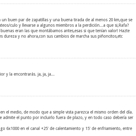
nga un buen par de zapatillas y una buena tirada de al menos 20 km,que se
uteos/culo y llevarse a algunos miembros a la perdición...a que si,Rafa?
 buenas eran las que montábamos antes,esas si que tenían valor! Hazte
es dureza y no ahora,con sus cambios de marcha sus piñoncitos,etc
r y la encontrarás. ja, ja, ja...
o en el medio, de modo que a simple vista parezca el mismo orden del día.
e admite el punto por incluirlo fuera de plazo, y en todo caso debería ser
go 6x1000 en el canal +25' de calentamiento y 15' de enfriamiento, entre