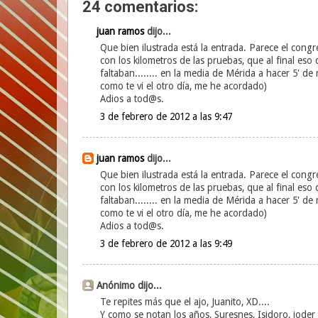
24 comentarios:
juan ramos
dijo...
Que bien ilustrada está la entrada. Parece el cong
con los kilometros de las pruebas, que al final eso
faltaban........ en la media de Mérida a hacer 5' de
como te vi el otro día, me he acordado)
Adios a tod@s.
3 de febrero de 2012 a las 9:47
juan ramos
dijo...
Que bien ilustrada está la entrada. Parece el cong
con los kilometros de las pruebas, que al final eso
faltaban........ en la media de Mérida a hacer 5' de
como te vi el otro día, me he acordado)
Adios a tod@s.
3 de febrero de 2012 a las 9:49
Anónimo dijo...
Te repites más que el ajo, Juanito, XD....
Y como se notan los años, Suresnes, Isidoro, joder