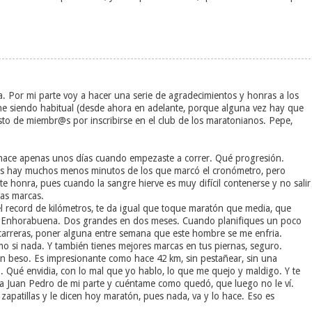
a. Por mi parte voy a hacer una serie de agradecimientos y honras a los
ne siendo habitual (desde ahora en adelante, porque alguna vez hay que
sto de miembr@s por inscribirse en el club de los maratonianos. Pepe,
r hace apenas unos días cuando empezaste a correr. Qué progresión.
rnas hay muchos menos minutos de los que marcó el cronómetro, pero
 honra, pues cuando la sangre hierve es muy difícil contenerse y no salir
nas marcas.
l record de kilómetros, te da igual que toque maratón que media, que
da. Enhorabuena. Dos grandes en dos meses. Cuando planifiques un poco
de carreras, poner alguna entre semana que este hombre se me enfria.
omo si nada. Y también tienes mejores marcas en tus piernas, seguro.
un beso. Es impresionante como hace 42 km, sin pestañear, sin una
a. Qué envidia, con lo mal que yo hablo, lo que me quejo y maldigo. Y te
 a Juan Pedro de mi parte y cuéntame como quedó, que luego no le ví.
apatillas y le dicen hoy maratón, pues nada, va y lo hace. Eso es