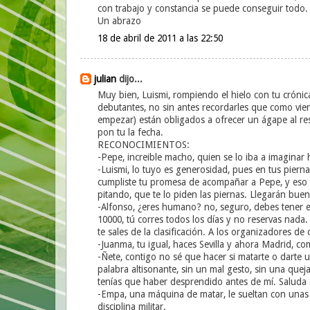
con trabajo y constancia se puede conseguir todo.
Un abrazo
18 de abril de 2011 a las 22:50
julian
dijo...
Muy bien, Luismi, rompiendo el hielo con tu crónic
debutantes, no sin antes recordarles que como vie
empezar) están obligados a ofrecer un ágape al re
pon tu la fecha.
RECONOCIMIENTOS:
-Pepe, increible macho, quien se lo iba a imagina
-Luismi, lo tuyo es generosidad, pues en tus pie
cumpliste tu promesa de acompañar a Pepe, y eso te
pitando, que te lo piden las piernas. Llegarán bue
-Alfonso, ¿eres humano? no, seguro, debes tener e
10000, tú corres todos los días y no reservas na
te sales de la clasificación. A los organizadores 
-Juanma, tu igual, haces Sevilla y ahora Madrid, c
-Ñete, contigo no sé que hacer si matarte o darte 
palabra altisonante, sin un mal gesto, sin una quej
tenías que haber desprendido antes de mí. Saluda
-Empa, una máquina de matar, le sueltan con unas z
disciplina militar.