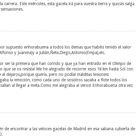
carrera. Este miércoles, esta gacela irá para vuestra tierra y quizás salga
 sensaciones.
upuesto enhorabuena a todos los demas que habéis tenido el valor
lfonso y Juanma)y a Julián,Ñete,Diego,Antonio(Empa),etc.
por ser la primera que han corrido y que ya han entrado en el Olimpo de
o que se os resista! Me he alegrado de recorrer esos 18 km hasta Sol con
 al dejaros,porque quería, pero no podía! malditas lesiones!
gaba la emoción, como cada uno de vosotros sacaba a flote todos los
salían al llegar a meta.Como me alegraba al veros! Enhorabuena otra vez
de encontrar a las veloces gacelas de Madrid en esa sabana cubierta de
D.