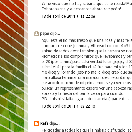
Ya he visto que no hay sabana que se te resista
Enhorabuena y a descansar ahora campeón!
18 de abril de 2011 a las 22:08
pepe dijo...
Aqui esta el tio mas fresco que una rosa y mas feli
aunque creo que Juanma y Alfonso hicieron 4,o3 t
animo de todos decir tambien que la carrera se n
kilometros a los compromisos que llevabamos y otro
el 28 (por la rima)para salvi verdad luismi,jejeje, el
luismi el 41 para la familia el 42 fue para mi y los
me dice) y llorando (eso no me lo dice) creo que s
maravillosa terminar una maraton creo recordar qu
me acorde mucho de mi prima montse ya veremos el
buscar un representante espero ver una cabeza rapa
abrazo y la fiesta del bar la cerca para cuando.
PD: Luismi si falta alguna dedicatoria (aparte de l
18 de abril de 2011 a las 22:16
Rafa
dijo...
Felicidades a todos los que la habeis disfrutado, 