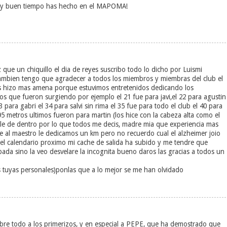
!Muy buen tiempo has hecho en el MAPOMA!
z que un chiquillo el dia de reyes suscribo todo lo dicho por Luismi
ambien tengo que agradecer a todos los miembros y miembras del club el
os hizo mas amena porque estuvimos entretenidos dedicando los
s que fueron surgiendo por ejemplo el 21 fue para javi,el 22 para agustin
 33 para gabri el 34 para salvi sin rima el 35 fue para todo el club el 40 para
 195 metros ultimos fueron para martin (los hice con la cabeza alta como el
ale de dentro por lo que todos me decis, madre mia que experiencia mas
e al maestro le dedicamos un km pero no recuerdo cual el alzheimer joio
 calendario proximo mi cache de salida ha subido y me tendre que
da sino la veo desvelare la incognita bueno daros las gracias a todos un
as tuyas personales)ponlas que a lo mejor se me han olvidado
sobre todo a los primerizos, y en especial a PEPE, que ha demostrado que