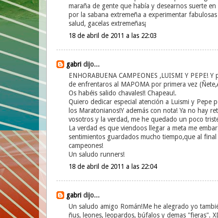
maraña de gente que había y desearnos suerte en la 
por la sabana extremeña a experimentar fabulosas
salud, gacelas extremeñas¡
18 de abril de 2011 a las 22:03
gabri
dijo...
ENHORABUENA CAMPEONES ,LUISMI Y PEPE! Y por s
de enfrentaros al MAPOMA por primera vez (Ñete,A
Os habéis salido chavales!! Chapeau!.
Quiero dedicar especial atención a Luismi y Pepe 
los Maratonianos!Y además con nota! Ya no hay ret
vosotros y la verdad, me he quedado un poco triste
La verdad es que viendoos llegar a meta me embar
sentimientos guardados mucho tiempo,que al final 
campeones!
Un saludo runners!
18 de abril de 2011 a las 22:04
gabri
dijo...
Un saludo amigo Román!Me he alegrado yo también 
ñus, leones, leopardos, búfalos y demas "fieras". X