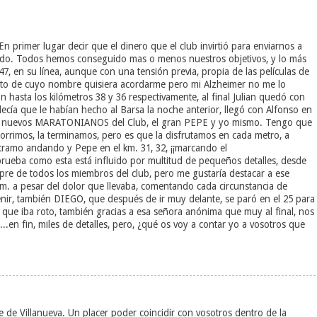
En primer lugar decir que el dinero que el club invirtió para enviarnos a
ado. Todos hemos conseguido mas o menos nuestros objetivos, y lo más
7, en su línea, aunque con una tensión previa, propia de las películas de
to de cuyo nombre quisiera acordarme pero mi Alzheimer no me lo
n hasta los kilómetros 38 y 36 respectivamente, al final Julian quedó con
decía que le habían hecho al Barsa la noche anterior, llegó con Alfonso en
dos nuevos MARATONIANOS del Club, el gran PEPE y yo mismo. Tengo que
 corrimos, la terminamos, pero es que la disfrutamos en cada metro, a
o tramo andando y Pepe en el km. 31, 32, ¡¡marcando el
 prueba como esta está influido por multitud de pequeños detalles, desde
re de todos los miembros del club, pero me gustaría destacar a ese
. a pesar del dolor que llevaba, comentando cada circunstancia de
enir, también DIEGO, que después de ir muy delante, se paró en el 25 para
que iba roto, también gracias a esa señora anónima que muy al final, nos
..en fin, miles de detalles, pero, ¿qué os voy a contar yo a vosotros que
 de Villanueva. Un placer poder coincidir con vosotros dentro de la