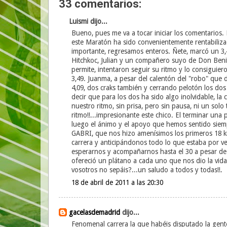
33 comentarios:
Luismi dijo...
Bueno, pues me va a tocar iniciar los comentarios. 
este Maratón ha sido convenientemente rentabiliz
importante, regresamos enteros. Ñete, marcó un 3,4
Hitchkoc, Julian y un compañero suyo de Don Beni
permite, intentaron seguir su ritmo y lo consiguiero
3,49. Juanma, a pesar del calentón del "robo" que 
4,09, dos craks también y cerrando pelotón los 
decir que para los dos ha sido algo inolvidable, la
nuestro ritmo, sin prisa, pero sin pausa, ni un sol
ritmo!!...impresionante este chico. El terminar una
luego el ánimo y el apoyo que hemos sentido siemp
GABRI, que nos hizo amenísimos los primeros 18 km
carrera y anticipándonos todo lo que estaba por v
esperarnos y acompañarnos hasta el 30 a pesar de 
ofereció un plátano a cada uno que nos dio la vida.
vosotros no sepáis?...un saludo a todos y todas!!.
18 de abril de 2011 a las 20:30
gacelasdemadrid
dijo...
Fenomenal carrera la que habéis disputado la gente