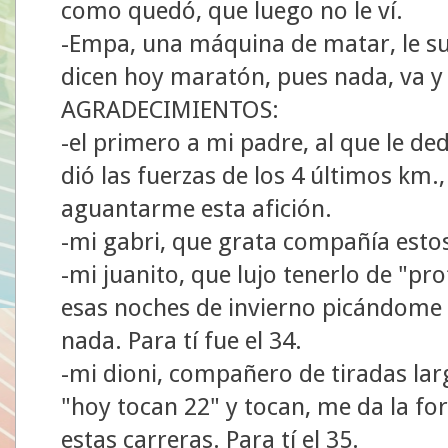
como quedó, que luego no le ví.
-Empa, una máquina de matar, le sue
dicen hoy maratón, pues nada, va y l
AGRADECIMIENTOS:
-el primero a mi padre, al que le de
dió las fuerzas de los 4 últimos km.
aguantarme esta afición.
-mi gabri, que grata compañía estos
-mi juanito, que lujo tenerlo de "prof
esas noches de invierno picándome p
nada. Para tí fue el 34.
-mi dioni, compañero de tiradas larg
"hoy tocan 22" y tocan, me da la fo
estas carreras. Para tí el 35.