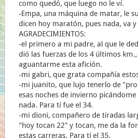
como quedó, que luego no le ví.
-Empa, una máquina de matar, le sue
dicen hoy maratón, pues nada, va y l
AGRADECIMIENTOS:
-el primero a mi padre, al que le de
dió las fuerzas de los 4 últimos km.
aguantarme esta afición.
-mi gabri, que grata compañía estos
-mi juanito, que lujo tenerlo de "prof
esas noches de invierno picándome p
nada. Para tí fue el 34.
-mi dioni, compañero de tiradas larg
"hoy tocan 22" y tocan, me da la fo
estas carreras. Para tí el 35.