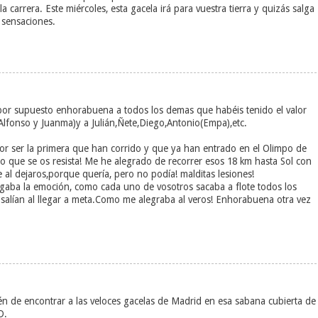
carrera. Este miércoles, esta gacela irá para vuestra tierra y quizás salga
 sensaciones.
upuesto enhorabuena a todos los demas que habéis tenido el valor
lfonso y Juanma)y a Julián,Ñete,Diego,Antonio(Empa),etc.
por ser la primera que han corrido y que ya han entrado en el Olimpo de
o que se os resista! Me he alegrado de recorrer esos 18 km hasta Sol con
 al dejaros,porque quería, pero no podía! malditas lesiones!
gaba la emoción, como cada uno de vosotros sacaba a flote todos los
salían al llegar a meta.Como me alegraba al veros! Enhorabuena otra vez
de encontrar a las veloces gacelas de Madrid en esa sabana cubierta de
D.