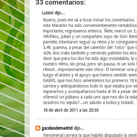
33 comentarios:
Luismi dijo...
Bueno, pues me va a tocar iniciar los comentarios. 
este Maratón ha sido convenientemente rentabiliz
importante, regresamos enteros. Ñete, marcó un 3,4
Hitchkoc, Julian y un compañero suyo de Don Beni
permite, intentaron seguir su ritmo y lo consiguiero
3,49. Juanma, a pesar del calentón del "robo" que 
4,09, dos craks también y cerrando pelotón los 
decir que para los dos ha sido algo inolvidable, la
nuestro ritmo, sin prisa, pero sin pausa, ni un sol
ritmo!!...impresionante este chico. El terminar una
luego el ánimo y el apoyo que hemos sentido siemp
GABRI, que nos hizo amenísimos los primeros 18 km
carrera y anticipándonos todo lo que estaba por v
esperarnos y acompañarnos hasta el 30 a pesar de 
ofereció un plátano a cada uno que nos dio la vida.
vosotros no sepáis?...un saludo a todos y todas!!.
18 de abril de 2011 a las 20:30
gacelasdemadrid
dijo...
Fenomenal carrera la que habéis disputado la gente