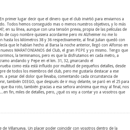
En primer lugar decir que el dinero que el club invirtió para enviarnos a
ado. Todos hemos conseguido mas o menos nuestros objetivos, y lo más
7, en su línea, aunque con una tensión previa, propia de las películas de
to de cuyo nombre quisiera acordarme pero mi Alzheimer no me lo
n hasta los kilómetros 38 y 36 respectivamente, al final Julian quedó con
decía que le habían hecho al Barsa la noche anterior, llegó con Alfonso en
dos nuevos MARATONIANOS del Club, el gran PEPE y yo mismo. Tengo que
 corrimos, la terminamos, pero es que la disfrutamos en cada metro, a
o tramo andando y Pepe en el km. 31, 32, ¡¡marcando el
 prueba como esta está influido por multitud de pequeños detalles, desde
re de todos los miembros del club, pero me gustaría destacar a ese
. a pesar del dolor que llevaba, comentando cada circunstancia de
enir, también DIEGO, que después de ir muy delante, se paró en el 25 para
que iba roto, también gracias a esa señora anónima que muy al final, nos
..en fin, miles de detalles, pero, ¿qué os voy a contar yo a vosotros que
 de Villanueva. Un placer poder coincidir con vosotros dentro de la