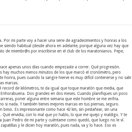
a. Por mi parte voy a hacer una serie de agradecimientos y honras a los
ne siendo habitual (desde ahora en adelante, porque alguna vez hay que
sto de miembr@s por inscribirse en el club de los maratonianos. Pepe,
r hace apenas unos días cuando empezaste a correr. Qué progresión.
rnas hay muchos menos minutos de los que marcó el cronómetro, pero
 honra, pues cuando la sangre hierve es muy difícil contenerse y no salir
nas marcas.
l record de kilómetros, te da igual que toque maratón que media, que
da. Enhorabuena. Dos grandes en dos meses. Cuando planifiques un poco
de carreras, poner alguna entre semana que este hombre se me enfria.
omo si nada. Y también tienes mejores marcas en tus piernas, seguro.
un beso. Es impresionante como hace 42 km, sin pestañear, sin una
a. Qué envidia, con lo mal que yo hablo, lo que me quejo y maldigo. Y te
 a Juan Pedro de mi parte y cuéntame como quedó, que luego no le ví.
apatillas y le dicen hoy maratón, pues nada, va y lo hace. Eso es