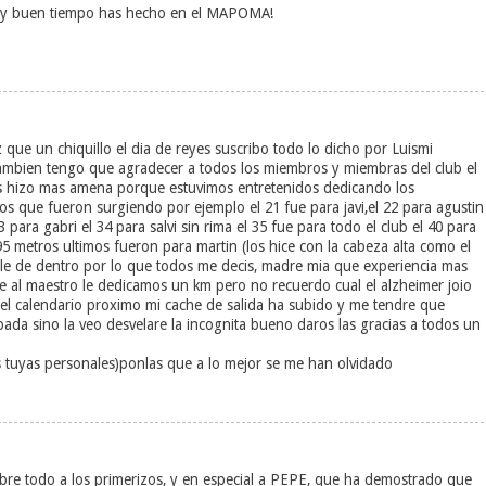
!Muy buen tiempo has hecho en el MAPOMA!
z que un chiquillo el dia de reyes suscribo todo lo dicho por Luismi
ambien tengo que agradecer a todos los miembros y miembras del club el
os hizo mas amena porque estuvimos entretenidos dedicando los
s que fueron surgiendo por ejemplo el 21 fue para javi,el 22 para agustin
 33 para gabri el 34 para salvi sin rima el 35 fue para todo el club el 40 para
 195 metros ultimos fueron para martin (los hice con la cabeza alta como el
ale de dentro por lo que todos me decis, madre mia que experiencia mas
e al maestro le dedicamos un km pero no recuerdo cual el alzheimer joio
 calendario proximo mi cache de salida ha subido y me tendre que
da sino la veo desvelare la incognita bueno daros las gracias a todos un
as tuyas personales)ponlas que a lo mejor se me han olvidado
sobre todo a los primerizos, y en especial a PEPE, que ha demostrado que