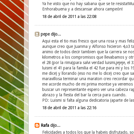
Ya he visto que no hay sabana que se te resista
Enhorabuena y a descansar ahora campeón!
18 de abril de 2011 a las 22:08
pepe dijo...
Aqui esta el tio mas fresco que una rosa y mas feli
aunque creo que Juanma y Alfonso hicieron 4,o3 t
animo de todos decir tambien que la carrera se n
kilometros a los compromisos que llevabamos y otro
el 28 (por la rima)para salvi verdad luismi,jejeje, el
luismi el 41 para la familia el 42 fue para mi y los
me dice) y llorando (eso no me lo dice) creo que s
maravillosa terminar una maraton creo recordar qu
me acorde mucho de mi prima montse ya veremos el
buscar un representante espero ver una cabeza rapa
abrazo y la fiesta del bar la cerca para cuando.
PD: Luismi si falta alguna dedicatoria (aparte de l
18 de abril de 2011 a las 22:16
Rafa
dijo...
Felicidades a todos los que la habeis disfrutado, 