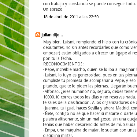
con trabajo y constancia se puede conseguir todo.
Un abrazo
18 de abril de 2011 a las 22:50
julian
dijo...
Muy bien, Luismi, rompiendo el hielo con tu crónic
debutantes, no sin antes recordarles que como vie
empezar) están obligados a ofrecer un ágape al re
pon tu la fecha.
RECONOCIMIENTOS:
-Pepe, increible macho, quien se lo iba a imagina
-Luismi, lo tuyo es generosidad, pues en tus pie
cumpliste tu promesa de acompañar a Pepe, y eso te
pitando, que te lo piden las piernas. Llegarán bue
-Alfonso, ¿eres humano? no, seguro, debes tener e
10000, tú corres todos los días y no reservas na
te sales de la clasificación. A los organizadores 
-Juanma, tu igual, haces Sevilla y ahora Madrid, c
-Ñete, contigo no sé que hacer si matarte o darte 
palabra altisonante, sin un mal gesto, sin una quej
tenías que haber desprendido antes de mí. Saluda
-Empa, una máquina de matar, le sueltan con unas z
disciplina militar.