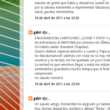
maraña de gente que había y desearnos suerte en la 
por la sabana extremeña a experimentar fabulosas
salud, gacelas extremeñas¡
18 de abril de 2011 a las 22:03
gabri
dijo...
ENHORABUENA CAMPEONES ,LUISMI Y PEPE! Y por s
de enfrentaros al MAPOMA por primera vez (Ñete,A
Os habéis salido chavales!! Chapeau!.
Quiero dedicar especial atención a Luismi y Pepe 
los Maratonianos!Y además con nota! Ya no hay ret
vosotros y la verdad, me he quedado un poco triste
La verdad es que viendoos llegar a meta me embar
sentimientos guardados mucho tiempo,que al final 
campeones!
Un saludo runners!
18 de abril de 2011 a las 22:04
gabri
dijo...
Un saludo amigo Román!Me he alegrado yo también 
ñus, leones, leopardos, búfalos y demas "fieras". X