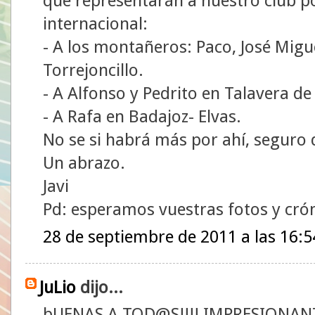
que representarán a nuestro club po
internacional:
- A los montañeros: Paco, José Migue
Torrejoncillo.
- A Alfonso y Pedrito en Talavera de 
- A Rafa en Badajoz- Elvas.
No se si habrá más por ahí, seguro q
Un abrazo.
Javi
Pd: esperamos vuestras fotos y crón
28 de septiembre de 2011 a las 16:5
JuLio
dijo...
bUENAS A TOD@S!!!! IMPRESIONANTE