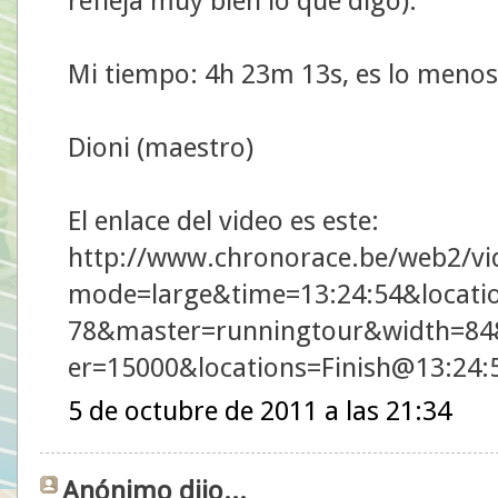
refleja muy bien lo que digo).
Mi tiempo: 4h 23m 13s, es lo menos
Dioni (maestro)
El enlace del video es este:
http://www.chronorace.be/web2/vi
mode=large&time=13:24:54&locati
78&master=runningtour&width=84
er=15000&locations=Finish@13:24
5 de octubre de 2011 a las 21:34
Anónimo dijo...