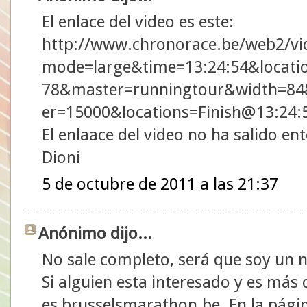
El enlace del video es este:
http://www.chronorace.be/web2/vi
mode=large&time=13:24:54&locati
78&master=runningtour&width=84
er=15000&locations=Finish@13:24
El enlaace del video no ha salido en
Dioni
5 de octubre de 2011 a las 21:37
Anónimo dijo...
No sale completo, será que soy un 
Si alguien esta interesado y es más 
es brusselsmarathon.be. En la página