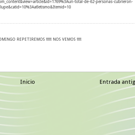
om_content&view=article&id=1769%3Aun-total-de-62-personas-cubrieron-
dalupe&catid=10%3Aatletismo&Itemid=10
INGO REPETIREMOS !!!!!! NOS VEMOS !!!!!
Inicio
Entrada anti