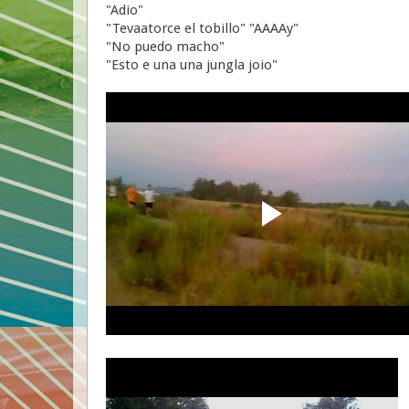
"Adio"
"Tevaatorce el tobillo" "AAAAy"
"No puedo macho"
"Esto e una una jungla joio"