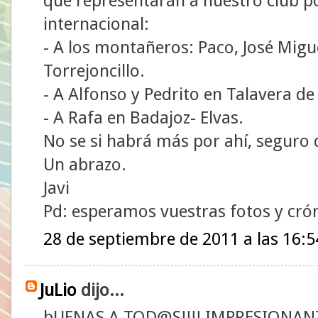
que representarán a nuestro club po
internacional:
- A los montañeros: Paco, José Migue
Torrejoncillo.
- A Alfonso y Pedrito en Talavera de 
- A Rafa en Badajoz- Elvas.
No se si habrá más por ahí, seguro q
Un abrazo.
Javi
Pd: esperamos vuestras fotos y crón
28 de septiembre de 2011 a las 16:5
JuLio
dijo...
bUENAS A TOD@S!!!! IMPRESIONANTE