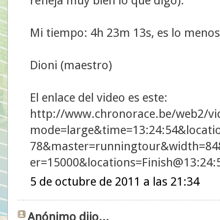
refleja muy bien lo que digo).
Mi tiempo: 4h 23m 13s, es lo menos
Dioni (maestro)
El enlace del video es este:
http://www.chronorace.be/web2/vi
mode=large&time=13:24:54&locati
78&master=runningtour&width=84
er=15000&locations=Finish@13:24
5 de octubre de 2011 a las 21:34
Anónimo dijo...