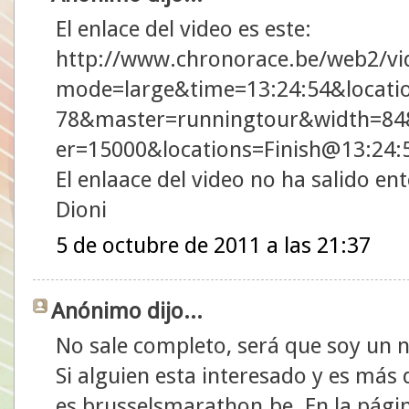
El enlace del video es este:
http://www.chronorace.be/web2/vi
mode=large&time=13:24:54&locati
78&master=runningtour&width=84
er=15000&locations=Finish@13:24
El enlaace del video no ha salido en
Dioni
5 de octubre de 2011 a las 21:37
Anónimo dijo...
No sale completo, será que soy un 
Si alguien esta interesado y es más 
es brusselsmarathon.be. En la página