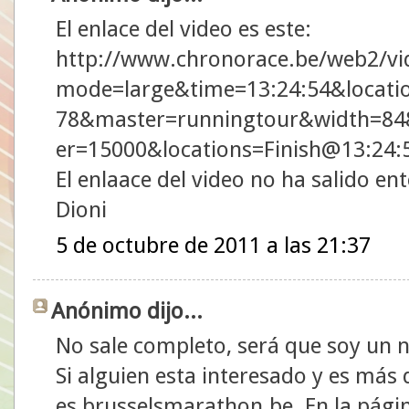
El enlace del video es este:
http://www.chronorace.be/web2/vi
mode=large&time=13:24:54&locati
78&master=runningtour&width=84
er=15000&locations=Finish@13:24
El enlaace del video no ha salido en
Dioni
5 de octubre de 2011 a las 21:37
Anónimo dijo...
No sale completo, será que soy un 
Si alguien esta interesado y es más 
es brusselsmarathon.be. En la página