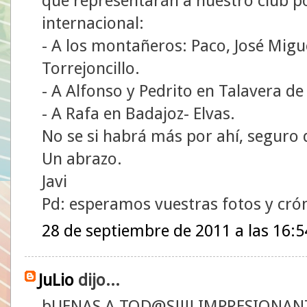
que representarán a nuestro club po
internacional:
- A los montañeros: Paco, José Migue
Torrejoncillo.
- A Alfonso y Pedrito en Talavera de 
- A Rafa en Badajoz- Elvas.
No se si habrá más por ahí, seguro q
Un abrazo.
Javi
Pd: esperamos vuestras fotos y crón
28 de septiembre de 2011 a las 16:5
JuLio
dijo...
bUENAS A TOD@S!!!! IMPRESIONANTE