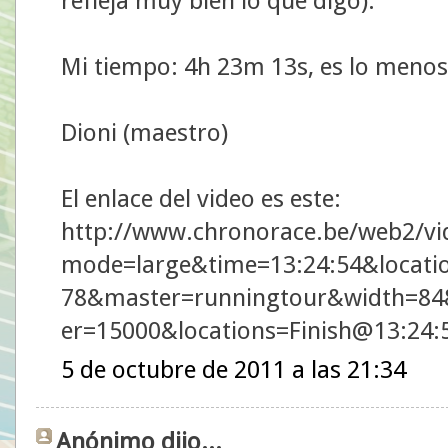
refleja muy bien lo que digo).
Mi tiempo: 4h 23m 13s, es lo menos
Dioni (maestro)
El enlace del video es este:
http://www.chronorace.be/web2/vi
mode=large&time=13:24:54&locati
78&master=runningtour&width=84
er=15000&locations=Finish@13:24
5 de octubre de 2011 a las 21:34
Anónimo dijo...