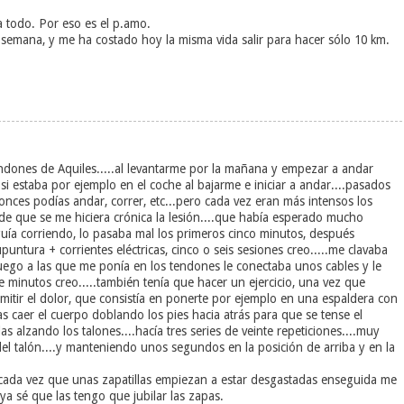
 todo. Por eso es el p.amo.
a semana, y me ha costado hoy la misma vida salir para hacer sólo 10 km.
endones de Aquiles.....al levantarme por la mañana y empezar a andar
i estaba por ejemplo en el coche al bajarme e iniciar a andar....pasados
nces podías andar, correr, etc...pero cada vez eran más intensos los
de que se me hiciera crónica la lesión....que había esperado mucho
uía corriendo, lo pasaba mal los primeros cinco minutos, después
untura + corrientes eléctricas, cinco o seis sesiones creo.....me clavaba
y luego a las que me ponía en los tendones le conectaba unos cables y le
te minutos creo.....también tenía que hacer un ejercicio, una vez que
mitir el dolor, que consistía en ponerte por ejemplo en una espaldera con
jas caer el cuerpo doblando los pies hacia atrás para que se tense el
s alzando los talones....hacía tres series de veinte repeticiones....muy
del talón....y manteniendo unos segundos en la posición de arriba y en la
, cada vez que unas zapatillas empiezan a estar desgastadas enseguida me
ya sé que las tengo que jubilar las zapas.