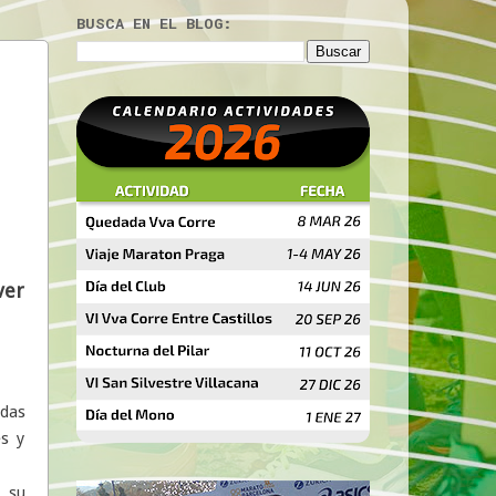
BUSCA EN EL BLOG:
ver
idas
es y
 su