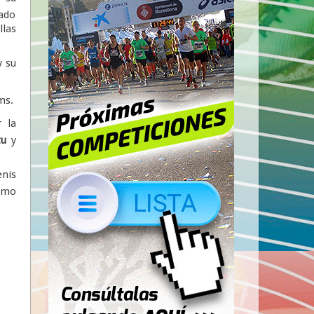
dado
llas
y su
ms.
 la
tu
y
enis
como