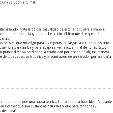
 una solución a tu mal.
tá pasando, fijate la odiosa casualidad de esto, si lo tuviera a mano a
 uno parecido... Muy bueno el ejercicio. El fisio me dice que debo
partes.
o pero es que no valgo para las esperas tan largas la verdad que siento
iembre para arriba y para abajo sin ver la luz al final del túnel. Estoy
ato principal me va perdiendo la estabilidad por decirlo de alguna manera.
de todas vuestras tropelías y la admiración de un servidor por esa peña
ca tradicional que una nueva técnica, la proloterapia hace bien. Mediante
 en internet que son sustancias naturales y que para tendones y
s del tema?