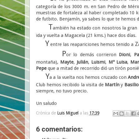
categoría de los 3000 m. en San Pedro de Mér
muestras de fortaleza al haber completado 10 km
de futbito. Benjamín, ya sabes lo que te hemos d
T
ambién ha estado con nosotros la gran
ida y vuelta a Magacela (21 kms.) hace dos días.
Y
Z
entre las reapariciones hemos tenido a
P
or lo demás corrieron
Dioni
,
Pa
montaña),
Mayte
,
Julián
,
Luismi
,
Mª Luisa
,
Ma
Pepe
que a mitad de recorrido dió un tirón pon
Y
a a la vuelta nos hemos cruzado con
Andr
Club hemos recibido la visita de
Martín
y
Basilio
siempre, no tuvo precio.
Un saludo
Crónica de
Luis Miguel
a las
17:39
6 comentarios: