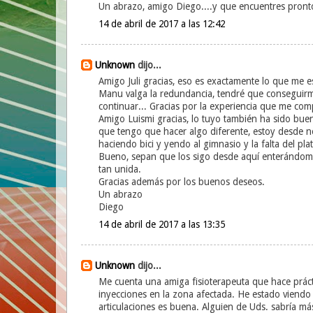
Un abrazo, amigo Diego....y que encuentres pronto
14 de abril de 2017 a las 12:42
Unknown
dijo...
Amigo Juli gracias, eso es exactamente lo que me es
Manu valga la redundancia, tendré que conseguirme
continuar... Gracias por la experiencia que me com
Amigo Luismi gracias, lo tuyo también ha sido buen
que tengo que hacer algo diferente, estoy desde nov
haciendo bici y yendo al gimnasio y la falta del pl
Bueno, sepan que los sigo desde aquí enterándome 
tan unida.
Gracias además por los buenos deseos.
Un abrazo
Diego
14 de abril de 2017 a las 13:35
Unknown
dijo...
Me cuenta una amiga fisioterapeuta que hace prácti
inyecciones en la zona afectada. He estado viendo
articulaciones es buena. Alguien de Uds. sabría má