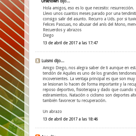
Unknown
dijo...
Hola amigos, eso es lo que necesito: resurrección.
Llevo unos cuantos meses parado por una tendinitis 
consigo salir del asunto. Recurro a Uds. por si tuv
Felices Pascuas, no abusar del anís del Mono, me
Recuerdos y abrazos
Diego
13 de abril de 2017 a las 17:47
Luismi dijo...
Amigo Diego, nos alegra saber de ti aunque en esta 
tendón de Aquiles es uno de los grandes tendones 
incovenientes. La ventaja principal es que son muy 
se lesionan lo hacen de forma importante y la rec
reposo deportivo, fisioterapia y dado que cuando
estiramientos. Natación o ciclismo son deportes al
también favorecer tu recuperación.
Un abrazo
13 de abril de 2017 a las 18:46