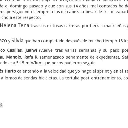
ida el domingo pasado y que con sus 14 años mal contados ha 
s persiguiendo siempre a los de cabeza a pesar de ir con zapati
icho a este respecto.
Helena Tena
tras sus exitosas carreras por tierras madrileñas 
azo
Silvia
y
que han completado después de mucho tiempo 15 k
co Casillas
,
Juanvi
(vuelve tras varias semanas y su paso por
nu
,
Manolo
,
Rafa R.
(amenazado seriamente de expediente),
Sa
iéndose a 5:15 min/km. que pocos pudieron seguir.
és Harto
calentando a la velocidad que yo hago el sprint y en el T
a lomos de sendas bicicletas. La tertulia post-entrenamiento, 