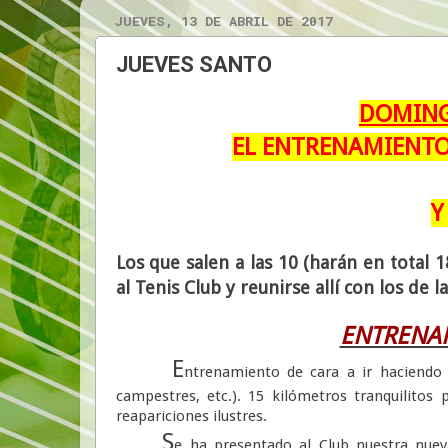
JUEVES, 13 DE ABRIL DE 2017
JUEVES SANTO
DOMING
EL ENTRENAMIENTO
Y
Los que salen a las 10 (harán en total 
al Tenis Club y reunirse allí con los de 
ENTRENAM
E
ntrenamiento de cara a ir haciendo 
campestres, etc.). 15 kilómetros tranquilitos
reapariciones ilustres.
S
e ha presentado al Club nuestra nueva