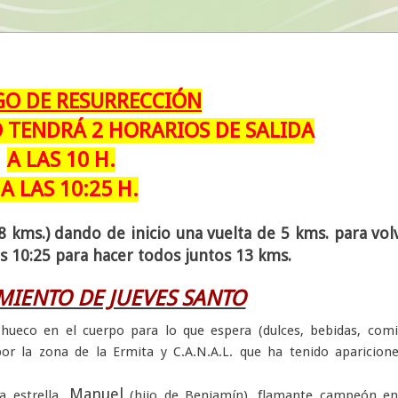
O DE RESURRECCIÓN
 TENDRÁ 2 HORARIOS DE SALIDA
A LAS 10 H.
 A LAS 10:25 H.
18 kms.) dando de inicio una vuelta de 5 kms. para vol
las 10:25 para hacer todos juntos 13 kms.
IENTO DE JUEVES SANTO
hueco en el cuerpo para lo que espera (dulces, bebidas, com
 por la zona de la Ermita y C.A.N.A.L. que ha tenido aparicion
Manuel
 estrella,
(hijo de Benjamín), flamante campeón en