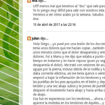
Ana
dijo...
Ufff menos mal que tenemos al "doc" que vale para
Yo lo yengo muy difícil para salir con vosotros est
Veremos a ver cómo acabo yo la semana. Saludos
Ana
13 de abril de 2017 a las 22:16
julian
dijo...
Hola Diego....yo pasé por una lesión de los dos t
tenía unos dolores que me hacían cojear...también s
unos minutos como que el dolor desaparecía y ento
dolores. Fuí a Manu y me dijo que estaba a punto 
tiempo en tratarme y en hacer reposo (pues yo seg
desaparecía el dolor). Me trató con sesiones de acup
agujas por la pierna, incluso detrás de la rodilla 
daba corriente eléctrica, así me tenía quince o vein
empezó a bajar la inflamación de los tendones y re
las puntillas de los pies apoyados en el listón y de
tendón y una vez abajo subes y te pones de puntilla
despacio el movimiento hacia abajo y hacia arriba 
de abajo.
Esa fue mi experiencia con los tendones.....ahora
aparece la molestia en los tendones de Aquiles....y 