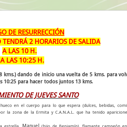
O DE RESURRECCIÓN
 TENDRÁ 2 HORARIOS DE SALIDA
A LAS 10 H.
 A LAS 10:25 H.
18 kms.) dando de inicio una vuelta de 5 kms. para vol
las 10:25 para hacer todos juntos 13 kms.
IENTO DE JUEVES SANTO
hueco en el cuerpo para lo que espera (dulces, bebidas, com
 por la zona de la Ermita y C.A.N.A.L. que ha tenido aparicion
Manuel
 estrella,
(hijo de Benjamín), flamante campeón en