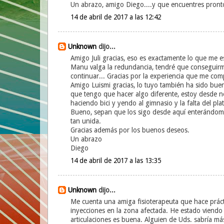
Un abrazo, amigo Diego....y que encuentres pronto
14 de abril de 2017 a las 12:42
Unknown
dijo...
Amigo Juli gracias, eso es exactamente lo que me es
Manu valga la redundancia, tendré que conseguirme
continuar... Gracias por la experiencia que me com
Amigo Luismi gracias, lo tuyo también ha sido buen
que tengo que hacer algo diferente, estoy desde nov
haciendo bici y yendo al gimnasio y la falta del pl
Bueno, sepan que los sigo desde aquí enterándome 
tan unida.
Gracias además por los buenos deseos.
Un abrazo
Diego
14 de abril de 2017 a las 13:35
Unknown
dijo...
Me cuenta una amiga fisioterapeuta que hace prácti
inyecciones en la zona afectada. He estado viendo
articulaciones es buena. Alguien de Uds. sabría má