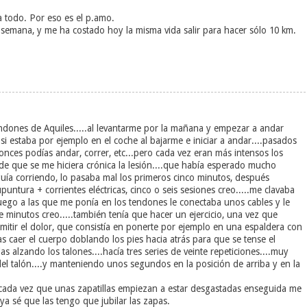
 todo. Por eso es el p.amo.
a semana, y me ha costado hoy la misma vida salir para hacer sólo 10 km.
endones de Aquiles.....al levantarme por la mañana y empezar a andar
i estaba por ejemplo en el coche al bajarme e iniciar a andar....pasados
nces podías andar, correr, etc...pero cada vez eran más intensos los
de que se me hiciera crónica la lesión....que había esperado mucho
uía corriendo, lo pasaba mal los primeros cinco minutos, después
untura + corrientes eléctricas, cinco o seis sesiones creo.....me clavaba
y luego a las que me ponía en los tendones le conectaba unos cables y le
te minutos creo.....también tenía que hacer un ejercicio, una vez que
mitir el dolor, que consistía en ponerte por ejemplo en una espaldera con
jas caer el cuerpo doblando los pies hacia atrás para que se tense el
s alzando los talones....hacía tres series de veinte repeticiones....muy
del talón....y manteniendo unos segundos en la posición de arriba y en la
, cada vez que unas zapatillas empiezan a estar desgastadas enseguida me
ya sé que las tengo que jubilar las zapas.