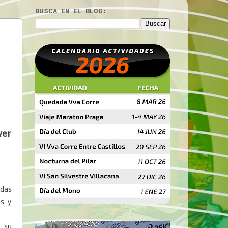
BUSCA EN EL BLOG:
ver
idas
es y
 su