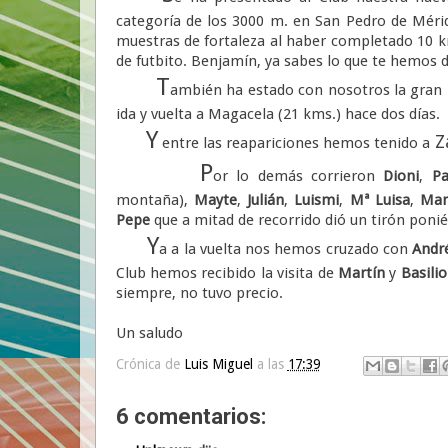
categoría de los 3000 m. en San Pedro de Mér
muestras de fortaleza al haber completado 10 km
de futbito. Benjamín, ya sabes lo que te hemos d
T
ambién ha estado con nosotros la gran
ida y vuelta a Magacela (21 kms.) hace dos días.
Y
Z
entre las reapariciones hemos tenido a
P
or lo demás corrieron
Dioni
,
Pa
montaña),
Mayte
,
Julián
,
Luismi
,
Mª Luisa
,
Ma
Pepe
que a mitad de recorrido dió un tirón pon
Y
a a la vuelta nos hemos cruzado con
Andr
Club hemos recibido la visita de
Martín
y
Basilio
siempre, no tuvo precio.
Un saludo
Crónica de
Luis Miguel
a las
17:39
6 comentarios: