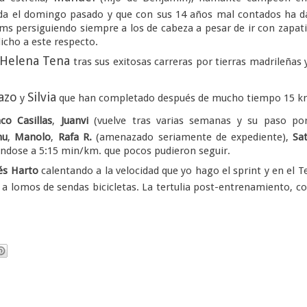
ida el domingo pasado y que con sus 14 años mal contados ha 
s persiguiendo siempre a los de cabeza a pesar de ir con zapati
icho a este respecto.
Helena Tena
tras sus exitosas carreras por tierras madrileñas 
azo
Silvia
y
que han completado después de mucho tiempo 15 k
co Casillas
,
Juanvi
(vuelve tras varias semanas y su paso por
nu
,
Manolo
,
Rafa R.
(amenazado seriamente de expediente),
Sa
iéndose a 5:15 min/km. que pocos pudieron seguir.
és Harto
calentando a la velocidad que yo hago el sprint y en el T
a lomos de sendas bicicletas. La tertulia post-entrenamiento, 