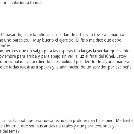
 una solución a tu mal.
tá pasando, fijate la odiosa casualidad de esto, si lo tuviera a mano a
 uno parecido... Muy bueno el ejercicio. El fisio me dice que debo
partes.
o pero es que no valgo para las esperas tan largas la verdad que siento
iembre para arriba y para abajo sin ver la luz al final del túnel. Estoy
ato principal me va perdiendo la estabilidad por decirlo de alguna manera.
de todas vuestras tropelías y la admiración de un servidor por esa peña
ca tradicional que una nueva técnica, la proloterapia hace bien. Mediante
 en internet que son sustancias naturales y que para tendones y
s del tema?