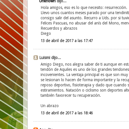
Unknown
dijo...
Hola amigos, eso es lo que necesito: resurrección.
Llevo unos cuantos meses parado por una tendinitis 
consigo salir del asunto. Recurro a Uds. por si tuv
Felices Pascuas, no abusar del anís del Mono, me
Recuerdos y abrazos
Diego
13 de abril de 2017 a las 17:47
Luismi dijo...
Amigo Diego, nos alegra saber de ti aunque en esta 
tendón de Aquiles es uno de los grandes tendones 
incovenientes. La ventaja principal es que son muy 
se lesionan lo hacen de forma importante y la rec
reposo deportivo, fisioterapia y dado que cuando
estiramientos. Natación o ciclismo son deportes al
también favorecer tu recuperación.
Un abrazo
13 de abril de 2017 a las 18:46