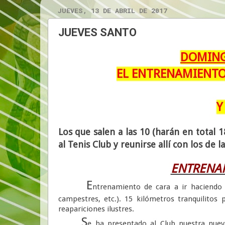
JUEVES, 13 DE ABRIL DE 2017
JUEVES SANTO
DOMING
EL ENTRENAMIENTO
Y
Los que salen a las 10 (harán en total 
al Tenis Club y reunirse allí con los de 
ENTRENAM
E
ntrenamiento de cara a ir haciendo 
campestres, etc.). 15 kilómetros tranquilitos
reapariciones ilustres.
S
e ha presentado al Club nuestra nueva