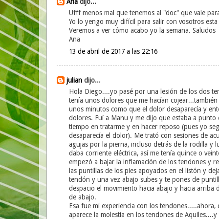
Ana
dijo...
Ufff menos mal que tenemos al "doc" que vale para
Yo lo yengo muy difícil para salir con vosotros est
Veremos a ver cómo acabo yo la semana. Saludos
Ana
13 de abril de 2017 a las 22:16
julian
dijo...
Hola Diego....yo pasé por una lesión de los dos t
tenía unos dolores que me hacían cojear...también s
unos minutos como que el dolor desaparecía y ento
dolores. Fuí a Manu y me dijo que estaba a punto 
tiempo en tratarme y en hacer reposo (pues yo seg
desaparecía el dolor). Me trató con sesiones de acup
agujas por la pierna, incluso detrás de la rodilla 
daba corriente eléctrica, así me tenía quince o vein
empezó a bajar la inflamación de los tendones y re
las puntillas de los pies apoyados en el listón y de
tendón y una vez abajo subes y te pones de puntilla
despacio el movimiento hacia abajo y hacia arriba 
de abajo.
Esa fue mi experiencia con los tendones.....ahora
aparece la molestia en los tendones de Aquiles....y 