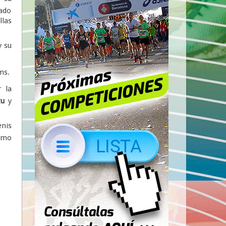
dado
llas
y su
ms.
 la
tu
y
enis
como