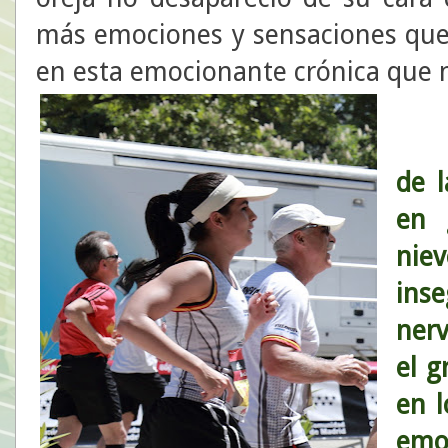
más emociones y sensaciones que
en esta emocionante crónica que n
de 
en 
nie
ins
nerv
el g
en l
emo