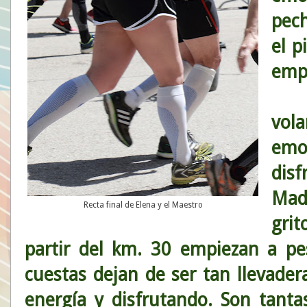
pech
el p
empe
Los
vol
em
disf
Mad
Recta final de Elena y el Maestro
gri
partir del km. 30 empiezan a pes
cuestas dejan de ser tan llevade
energía y disfrutando. Son tant