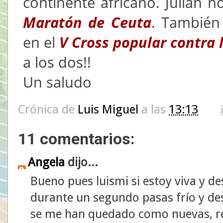
continente africano. Julián 
Maratón de Ceuta
. También
en el
V Cross popular contra 
a los dos!!
Un saludo
Crónica de
Luis Miguel
a las
13:13
11 comentarios:
Angela
dijo...
Bueno pues luismi si estoy viva y d
durante un segundo pasas frío y de
se me han quedado como nuevas, re