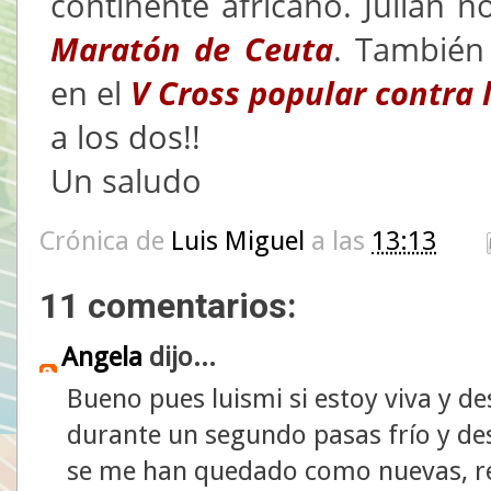
continente africano. Julián 
Maratón de Ceuta
. También
en el
V Cross popular contra 
a los dos!!
Un saludo
Crónica de
Luis Miguel
a las
13:13
11 comentarios:
Angela
dijo...
Bueno pues luismi si estoy viva y d
durante un segundo pasas frío y de
se me han quedado como nuevas, re