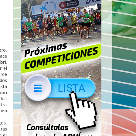
ro,
hace
bri
,
 el
arde
ados
asta
abri
 los
tra
buen
os,
tras
n el