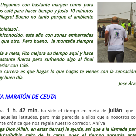
legamos con bastante margen como para
s café para hacer tiempo y justo 10 minutos
Milagro! Bueno no tanto porque el ambiente
oletazo! .
rchiconocido, este año con zonas embarradas
n que otro. Pero bueno, la montaña siempre
da a meta, Fito mejora su tiempo aquí y hace
stante fuerza pero sufriendo algo al final
erior con 1:36.
 carrera es que hagas lo que hagas te vienes con la sensació
y buen día.
Jose Álv
A MARATÓN DE CEUTA
1 h. 42 min.
Julián
ana.
ha sido el tiempo en meta de
que 
aquellas latitudes, pero más parecida a ellos que a nosotros 
te crónica que nos regala nuestro corredor. Ahí va
s (Allah, en estas tierras) le ayuda, así que a la llamada par
'adhdhin salto de la cama, pues el tiempo apremia ante