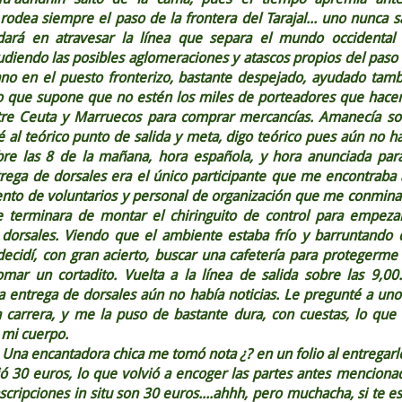
odea siempre el paso de la frontera del Tarajal... uno nunca 
dará en atravesar la línea que separa el mundo occidental 
ludiendo las posibles aglomeraciones y atascos propios del pas
no en el puesto fronterizo, bastante despejado, ayudado tamb
o que supone que no estén los miles de porteadores que hacen
ntre Ceuta y Marruecos para comprar mercancías. Amanecía so
 al teórico punto de salida y meta, digo teórico pues aún no h
re las 8 de la mañana, hora española, y hora anunciada para
ega de dorsales era el único participante que me encontraba a
to de voluntarios y personal de organización que me conmina
 terminara de montar el chiringuito de control para empezar
 dorsales. Viendo que el ambiente estaba frío y barruntando 
decidí, con gran acierto, buscar una cafetería para protegerme
mar un cortadito. Vuelta a la línea de salida sobre las 9,00
 entrega de dorsales aún no había noticias. Le pregunté a un
la carrera, y me la puso de bastante dura, con cuestas, lo qu
 mi cuerpo.
 Una encantadora chica me tomó nota ¿? en un folio al entregarl
ió 30 euros, lo que volvió a encoger las partes antes menciona
nscripciones in situ son 30 euros....ahhh, pero muchacha, si te e