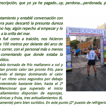
 inscripción, que yo ya he pagado...uy, perdona....perdonada, 
entamiento y entablé conversación con
ra pues descartó la presunta dureza
no hay, algún repecho al empezar y lo
 la orilla del mar.
 como a traición, nos hicieron
s 100 metros por delante del arco de
a correr, con el personal más o menos
, comentando que donde estaba la
ótico.
 tornado de frío mañanero a sol y
tan pronto calor tan pronto frío, para
ando el tiempo dominando el calor
gí un ritmo unos segundos por debajo
teniendo bastante bien, hasta el 2º
. Mencionar que superado el inicio
uallamientos disponían de esponjas,
nicas y fruta, tres avituallamientos (6,
mente) pero bien surtidos. En este punto (2º puesto de refrigerio