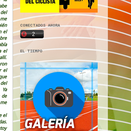
sabe
del
o me
ién
CONECTADOS AHORA
 el
bre
abía
 el
EL TIEMPO
llí.
ron
 el
que
 del
. Ya
o de
e me
e el
das.
stoy