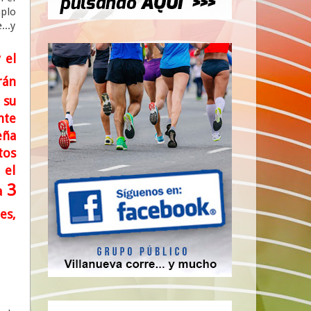
mplo
...y
 el
rán
 su
nte
eña
tos
 el
3
ía
es,