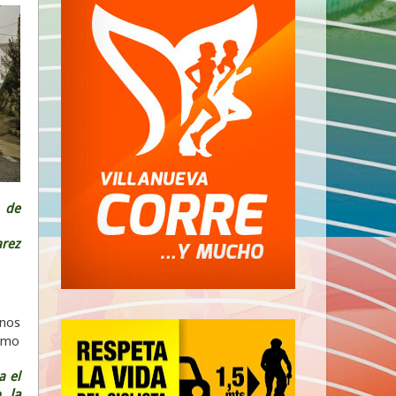
n de
arez
nos
como
a el
 la