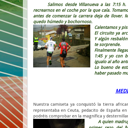
Salimos desde Villanueva a las 7:15 h. L
recrearnos en el coche por la que caía. Tomamo
antes de comenzar la carrera deja de llover. 
quedo húmedo y bochornoso.
Calentamos y pist
El circuito ya a
Y algún resbaló
te sorprende.
Finalmente llega
1:45 y yo con ba
igualo al año ant
Lo bueno de esta
haber pasado mu
MEDI
Nuestra camiseta ya conquistó la tierra afric
representaba en Ceuta, pedacito de España en 
podréis comprobar en la magnífica y desternillan
A quien madruga Dio
Mu
primer rezo del