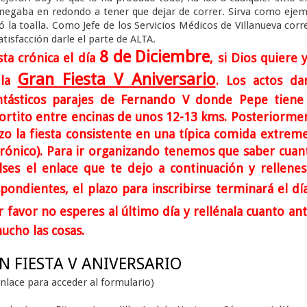
 negaba en redondo a tener que dejar de correr. Sirva como eje
ó la toalla. Como Jefe de los Servicios Médicos de Villanueva corre
isfacción darle el parte de ALTA.
8 de
Diciembre
ta crónica el día
, si Dios quiere y
Gran Fiesta V Aniversario
 la
. Los actos da
tásticos parajes de Fernando V donde Pepe tiene
rtito entre encinas de unos 12-13 kms. Posteriorme
zo la fiesta consistente en una típica comida extrem
ctrónico). Para ir organizando tenemos que saber cuan
es el enlace que te dejo a continuación y rellenes
pondientes, el plazo para inscribirse terminará el d
r favor no esperes al último día y rellénala cuanto ant
ucho las cosas.
N FIESTA V ANIVERSARIO
enlace para acceder al formulario)