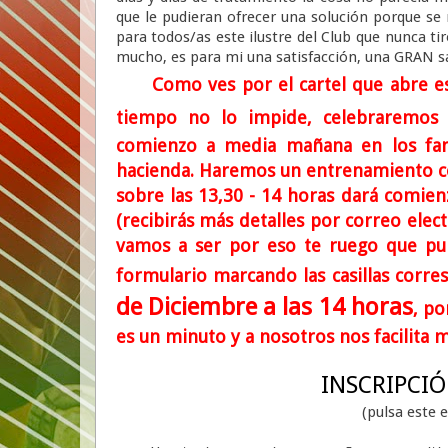
que le pudieran ofrecer una solución porque se
para todos/as este ilustre del Club que nunca tir
mucho, es para mi una satisfacción, una GRAN sat
Como ves por el cartel que abre es
tiempo no lo impide, celebraremos
comienzo a media mañana en los fan
hacienda. Haremos un entrenamiento co
sobre las 13,30 - 14 horas dará comien
(recibirás más detalles por correo ele
vamos a ser por eso te ruego que puls
formulario marcando las casillas corres
de Diciembre a las 14 horas
, po
es un minuto y a nosotros nos facilita m
INSCRIPCIÓ
(pulsa este 