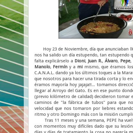
Hoy 23 de Noviembre, día que anunciaban llu
nos ha salido un día estupendo, tan estupendo 
falta explicárselo a
Dioni
,
Juan R.
,
Álvaro
,
Pepe
Manolo
,
Fermín
y a
mi
mismo, que éramos lo
C.A.N.A.L. dando ya los últimos toques a la Ma
que nosotros para hacer una tirada corta y lo en
éramos mayoría hoy jajaja!!... tomamos direcci
llegar al Arroyo del Gato. Es en ese punto dond
(previo kilómetro de calidad) decidieron tomar 
caminos de "la fábrica de tubos" para que no
velocidad que nos tomaron por liebres estando
ritmo y otro Domingo más con la misión cumpli
Tras 11 meses y una semana, PEPE ha vuelto 
con momentos muy difíciles dado que su lesión
días y días de tratamiento la cosa no parecía me