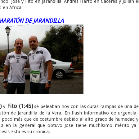
ose y Fito en Jarandilla, Andrés Harto en Cáceres y Julián e
 en África.
MARATÓN DE JARANDILLA
)
Fito (1:45)
y
se peleaban hoy con las duras rampas de una de
n de Jarandilla de la Vera. En flash informativo de urgencia
 poco más que de costumbre debido al alto grado de humedad y
60 en la general que obtuvo Jose tiene muchísimo mérito ya 
!!. Esta es su crónica: