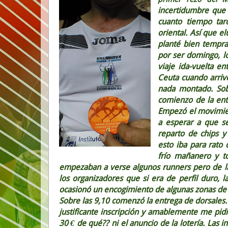
incertidumbre que r
cuanto tiempo tar
oriental. Así que e
planté bien tempra
por ser domingo, l
viaje ida-vuelta e
Ceuta cuando arrivé
nada montado. Sob
comienzo de la entr
Empezó el movimien
a esperar a que se
reparto de chips y
esto iba para rato 
frío mañanero y to
empezaban a verse algunos runners pero de la
los organizadores que si era de perfil duro, 
ocasionó un encogimiento de algunas zonas de
Sobre las 9,10 comenzó la entrega de dorsales.
justificante inscripción y amablemente me pid
30 € de qué?? ni el anuncio de la lotería. Las i