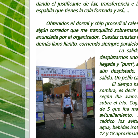
dando el justificante de fax, transferencia e
espabila que tienes la cola formada y así.....
Obtenidos el dorsal y chip procedí al cal
algún corredor que me tranquilizó sobremane
anunciada por el organizador. Cuestas cuestas 
demás llano llanito, corriendo siempre paralelo a
La salida fué
desplazarnos uno
llegada y "pum", 
aún despistado
salida. Un pelín ca
El tiempo había
sombra, es decir 
según iba avanz
sobre el frío. Co
de 5 que iba man
avituallamiento
caótico los avit
agua, bebidas isotó
12 y 18 aproximada