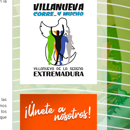
n la
 las
 nos
 los
que