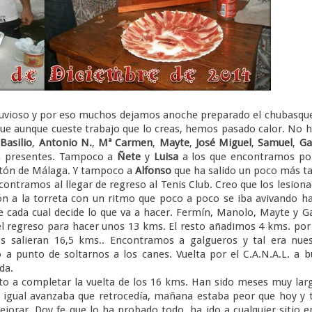
vioso y por eso muchos dejamos anoche preparado el chubasque
que aunque cueste trabajo que lo creas, hemos pasado calor. No 
,
Basilio
,
Antonio N.
,
Mª Carmen
,
Mayte
,
José Miguel
,
Samuel
,
Ga
s presentes. Tampoco a
Ñete
y
Luisa
a los que encontramos por
ratón de Málaga. Y tampoco a
Alfonso
que ha salido un poco más t
contramos al llegar de regreso al Tenis Club. Creo que los lesion
ón a la torreta con un ritmo que poco a poco se iba avivando h
e cada cual decide lo que va a hacer. Fermín, Manolo, Mayte y G
el regreso para hacer unos 13 kms. El resto añadimos 4 kms. por
s salieran 16,5 kms.. Encontramos a galgueros y tal era nues
 a punto de soltarnos a los canes. Vuelta por el C.A.N.A.L. a 
da.
a completar la vuelta de los 16 kms. Han sido meses muy larg
 igual avanzaba que retrocedía, mañana estaba peor que hoy y 
jorar. Doy fe que lo ha probado todo, ha ido a cualquier sitio e