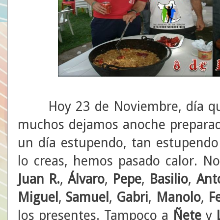
Hoy 23 de Noviembre, día que 
muchos dejamos anoche preparado
un día estupendo, tan estupendo
lo creas, hemos pasado calor. No
Juan R.
,
Álvaro
,
Pepe
,
Basilio
,
Ant
Miguel
,
Samuel
,
Gabri
,
Manolo
,
F
los presentes. Tampoco a
Ñete
y