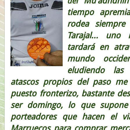
Mu'adhdhin 
del
tiempo apremia
rodea siempre 
Tarajal... un
tardará en atra
mundo occiden
eludiendo las
atascos propios del paso me
puesto fronterizo, bastante d
ser domingo, lo que supone
porteadores que hacen el via
Marruecos para comprar merca