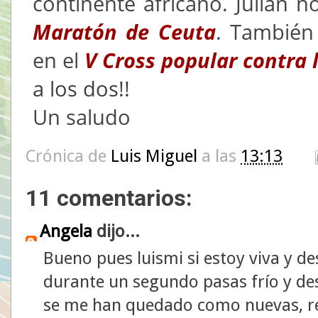
continente africano. Julián 
Maratón de Ceuta
. También
en el
V Cross popular contra 
a los dos!!
Un saludo
Crónica de
Luis Miguel
a las
13:13
11 comentarios:
Angela
dijo...
Bueno pues luismi si estoy viva y d
durante un segundo pasas frío y de
se me han quedado como nuevas, re