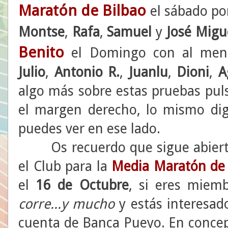
Maratón de Bilbao
el sábado por
Montse
,
Rafa
,
Samuel
y
José Migu
Benito
el Domingo con al meno
Julio
,
Antonio
R.
,
Juanlu
,
Dioni
,
A
algo más sobre estas pruebas pul
el margen derecho, lo mismo dig
puedes ver en ese lado.
Os recuerdo que sigue abierto e
el Club para la
Media Maratón de
el
16 de Octubre
, si eres miem
corre...y mucho
y estás interesad
cuenta de Banca Pueyo. En conce