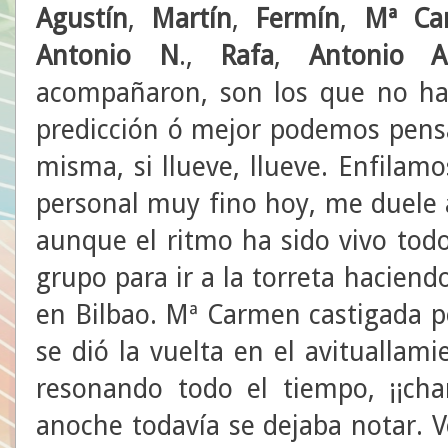
Agustín
,
Martín
,
Fermín
,
Mª
Ca
Antonio
N
.,
Rafa
,
Antonio A
acompañaron, son los que no ha
predicción ó mejor podemos pensa
misma, si llueve, llueve. Enfilam
personal muy fino hoy, me duele a
aunque el ritmo ha sido vivo todo
grupo para ir a la torreta hacien
en Bilbao. Mª Carmen castigada p
se dió la vuelta en el avituallam
resonando todo el tiempo, ¡¡cha
anoche todavía se dejaba notar. 