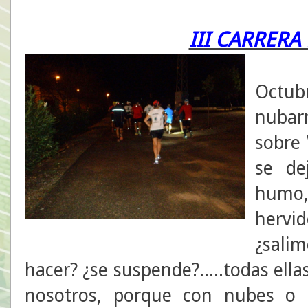
III CARRER
20 h
Octub
nubar
sobre 
se de
humo,
hervi
¿sali
hacer? ¿se suspende?.....todas ell
nosotros, porque con nubes o 