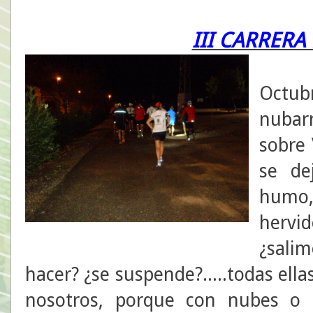
III CARRER
20 h
Octub
nubar
sobre 
se de
humo,
hervi
¿sali
hacer? ¿se suspende?.....todas ell
nosotros, porque con nubes o 