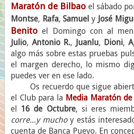
Maratón de Bilbao
el sábado por
Montse
,
Rafa
,
Samuel
y
José Migu
Benito
el Domingo con al meno
Julio
,
Antonio
R.
,
Juanlu
,
Dioni
,
A
algo más sobre estas pruebas pul
el margen derecho, lo mismo dig
puedes ver en ese lado.
Os recuerdo que sigue abierto e
el Club para la
Media Maratón de
el
16 de Octubre
, si eres miem
corre...y mucho
y estás interesad
cuenta de Banca Pueyo. En conce