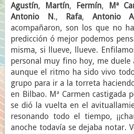
Agustín
,
Martín
,
Fermín
,
Mª
Ca
Antonio
N
.,
Rafa
,
Antonio A
acompañaron, son los que no ha
predicción ó mejor podemos pensa
misma, si llueve, llueve. Enfilam
personal muy fino hoy, me duele a
aunque el ritmo ha sido vivo todo
grupo para ir a la torreta hacien
en Bilbao. Mª Carmen castigada p
se dió la vuelta en el avituallam
resonando todo el tiempo, ¡¡cha
anoche todavía se dejaba notar. 