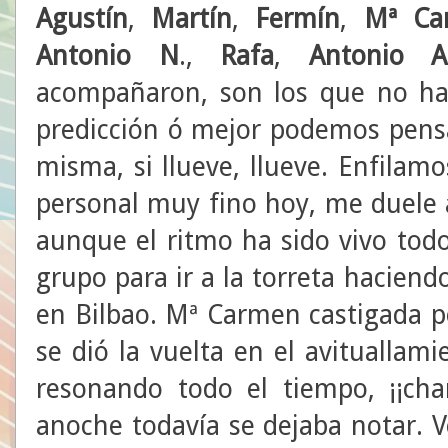
Agustín
,
Martín
,
Fermín
,
Mª
Ca
Antonio
N
.,
Rafa
,
Antonio A
acompañaron, son los que no ha
predicción ó mejor podemos pensa
misma, si llueve, llueve. Enfilam
personal muy fino hoy, me duele a
aunque el ritmo ha sido vivo todo
grupo para ir a la torreta hacien
en Bilbao. Mª Carmen castigada p
se dió la vuelta en el avituallam
resonando todo el tiempo, ¡¡cha
anoche todavía se dejaba notar. 