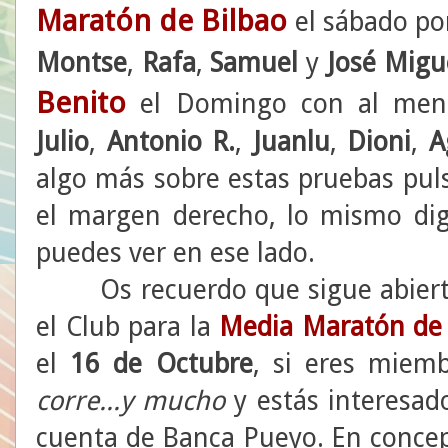
Maratón de Bilbao
el sábado por
Montse
,
Rafa
,
Samuel
y
José Migu
Benito
el Domingo con al meno
Julio
,
Antonio
R.
,
Juanlu
,
Dioni
,
A
algo más sobre estas pruebas pul
el margen derecho, lo mismo dig
puedes ver en ese lado.
Os recuerdo que sigue abierto e
el Club para la
Media Maratón de
el
16 de Octubre
, si eres miem
corre...y mucho
y estás interesad
cuenta de Banca Pueyo. En conce