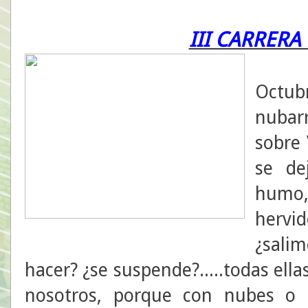
III CARRER
20 h
Octub
nubar
sobre 
se de
humo,
hervi
¿sali
hacer? ¿se suspende?.....todas ell
nosotros, porque con nubes o 