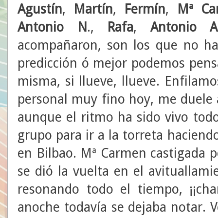
Agustín
,
Martín
,
Fermín
,
Mª
Ca
Antonio
N
.,
Rafa
,
Antonio A
acompañaron, son los que no ha
predicción ó mejor podemos pensa
misma, si llueve, llueve. Enfilam
personal muy fino hoy, me duele a
aunque el ritmo ha sido vivo todo
grupo para ir a la torreta hacien
en Bilbao. Mª Carmen castigada p
se dió la vuelta en el avituallam
resonando todo el tiempo, ¡¡cha
anoche todavía se dejaba notar. 