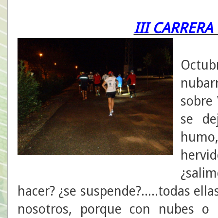
III CARRER
20 h
Octub
nubar
sobre 
se de
humo,
hervi
¿sali
hacer? ¿se suspende?.....todas ell
nosotros, porque con nubes o 