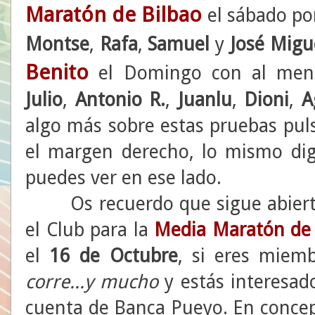
Maratón de Bilbao
el sábado por
Montse
,
Rafa
,
Samuel
y
José Migu
Benito
el Domingo con al meno
Julio
,
Antonio
R.
,
Juanlu
,
Dioni
,
A
algo más sobre estas pruebas pul
el margen derecho, lo mismo dig
puedes ver en ese lado.
Os recuerdo que sigue abierto e
el Club para la
Media Maratón de
el
16 de Octubre
, si eres miem
corre...y mucho
y estás interesad
cuenta de Banca Pueyo. En conce