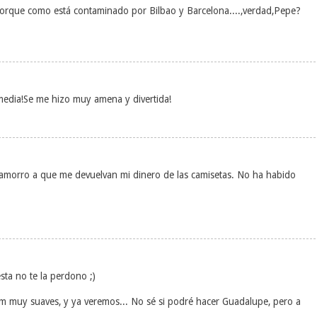
porque como está contaminado por Bilbao y Barcelona....,verdad,Pepe?
 media!Se me hizo muy amena y divertida!
amorro a que me devuelvan mi dinero de las camisetas. No ha habido
esta no te la perdono ;)
m muy suaves, y ya veremos... No sé si podré hacer Guadalupe, pero a