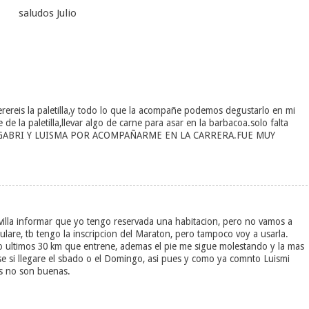
saludos Julio
rereis la paletilla,y todo lo que la acompañe podemos degustarlo en mi
e la paletilla,llevar algo de carne para asar en la barbacoa.solo falta
S A GABRI Y LUISMA POR ACOMPAÑARME EN LA CARRERA.FUE MUY
villa informar que yo tengo reservada una habitacion, pero no vamos a
anulare, tb tengo la inscripcion del Maraton, pero tampoco voy a usarla.
 lo ultimos 30 km que entrene, ademas el pie me sigue molestando y la mas
 si llegare el sbado o el Domingo, asi pues y como ya comnto Luismi
es no son buenas.