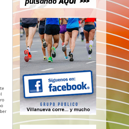
te
l
ero
mo
aber