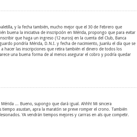
paletilla, y la fecha también, mucho mejor que el 30 de Febrero que
n buena la iniciativa de inscripción en Mérida, propongo que para evitar
 inscribir que haga un ingreso (12 euros) en la cuenta del Club, Banca
uardo pondría Mérida, D.N.I. y fecha de nacimiento, Juanlu el día que se
 a hacer las inscripciones que retira también el dinero de todos los
 parece una buena forma de al menos asegurar el cobro y podría quedar
 Mérida ... Bueno, supongo que dará igual. Ahhh! Mi sincera
s tiempo asustan, apra la maratón se preve romper el crono. También
 lesionados. YA vendrán tiempos mejores y carrras en als que competir.