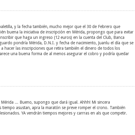
paletilla, y la fecha también, mucho mejor que el 30 de Febrero que
n buena la iniciativa de inscripción en Mérida, propongo que para evitar
 inscribir que haga un ingreso (12 euros) en la cuenta del Club, Banca
uardo pondría Mérida, D.N.I. y fecha de nacimiento, Juanlu el día que se
 a hacer las inscripciones que retira también el dinero de todos los
 parece una buena forma de al menos asegurar el cobro y podría quedar
 Mérida ... Bueno, supongo que dará igual. Ahhh! Mi sincera
s tiempo asustan, apra la maratón se preve romper el crono. También
 lesionados. YA vendrán tiempos mejores y carrras en als que competir.