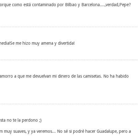
porque como está contaminado por Bilbao y Barcelona....,verdad,Pepe?
 media!Se me hizo muy amena y divertida!
amorro a que me devuelvan mi dinero de las camisetas. No ha habido
esta no te la perdono ;)
m muy suaves, y ya veremos... No sé si podré hacer Guadalupe, pero a