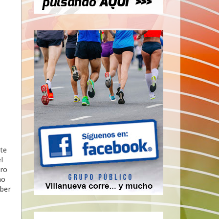
te
l
ero
mo
aber