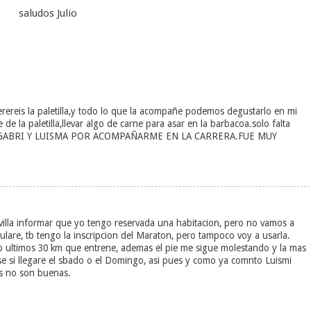
saludos Julio
rereis la paletilla,y todo lo que la acompañe podemos degustarlo en mi
e la paletilla,llevar algo de carne para asar en la barbacoa.solo falta
S A GABRI Y LUISMA POR ACOMPAÑARME EN LA CARRERA.FUE MUY
villa informar que yo tengo reservada una habitacion, pero no vamos a
anulare, tb tengo la inscripcion del Maraton, pero tampoco voy a usarla.
 lo ultimos 30 km que entrene, ademas el pie me sigue molestando y la mas
 si llegare el sbado o el Domingo, asi pues y como ya comnto Luismi
es no son buenas.